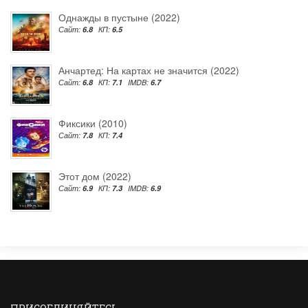
Однажды в пустыне (2022)
Сайт:
6.8
КП:
6.5
Анчартед: На картах не значится (2022)
Сайт:
6.8
КП:
7.1
IMDB:
6.7
Фиксики (2010)
Сайт:
7.8
КП:
7.4
Этот дом (2022)
Сайт:
6.9
КП:
7.3
IMDB:
6.9