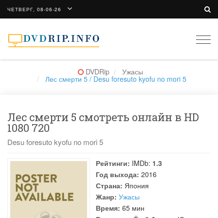
ЧЕТВЕРГ, 08-06-26
Togg
navi
DVDRip
Ужасы
Лес смерти 5 / Desu foresuto kyofu no mori 5
Лес смерти 5 смотреть онлайн в HD
1080 720
Desu foresuto kyofu no mori 5
Рейтинги:
IMDb:
1.3
Год выхода:
2016
Страна:
Япония
Жанр:
Ужасы
Время:
65 мин