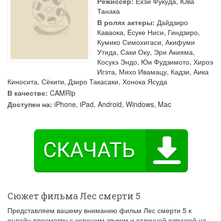
Режиссер:
Ёхэй Фукуда
,
Юва
Танака
В ролях актеры:
Дайдзиро
Каваока
,
Ёсуке Ниси
,
Гиндзиро
,
Кумико Симохигаси
,
Акифуми
Утида
,
Саки Оку
,
Эри Акияма
,
Косукэ Эндо
,
Юи Фудзимото
,
Хироэ
Игэта
,
Михо Ивамацу
,
Кадзи
,
Аика
Киносита
,
Сёкити
,
Дзиро Такасаки
,
Хонока Ясуда
В качестве:
CAMRip
Доступен на:
iPhone, iPad, Android, Windows, Mac
Сюжет фильма Лес смерти 5
Представляем вашему вниманию фильм Лес смерти 5 к
онлайн просмотру с хорошим звуком и отличной озвучкой на