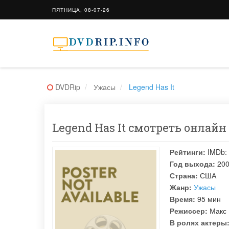
ПЯТНИЦА, 08-07-26
DVDRip
Ужасы
Legend Has It
Legend Has It смотреть онлайн 
Рейтинги:
IMDb:
Год выхода:
20
Страна:
США
Жанр:
Ужасы
Время:
95 мин
Режиссер:
Макс
В ролях актеры