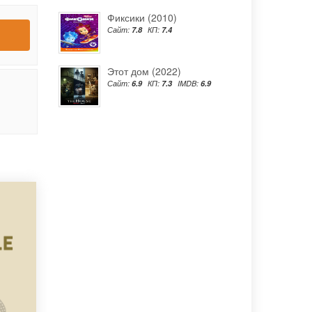
Фиксики (2010)
Сайт:
7.8
КП:
7.4
Этот дом (2022)
Сайт:
6.9
КП:
7.3
IMDB:
6.9