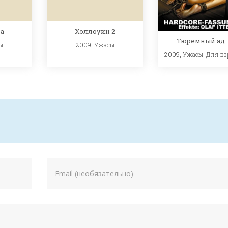
а
Хэллоуин 2
Тюремный ад:
ы
2009,
Ужасы
2009,
Ужасы
,
Для вз