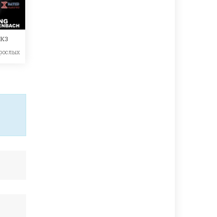
 К3
рослых