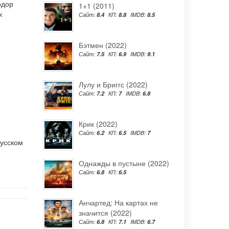
одор
1+1 (2011)
к
Сайт:
8.4
КП:
8.8
IMDB:
8.5
Бэтмен (2022)
Сайт:
7.5
КП:
6.9
IMDB:
9.1
Лулу и Бриггс (2022)
Сайт:
7.2
КП:
7
IMDB:
6.8
Крик (2022)
Сайт:
6.2
КП:
6.5
IMDB:
7
русском
Однажды в пустыне (2022)
Сайт:
6.8
КП:
6.5
Анчартед: На картах не
значится (2022)
Сайт:
6.8
КП:
7.1
IMDB:
6.7