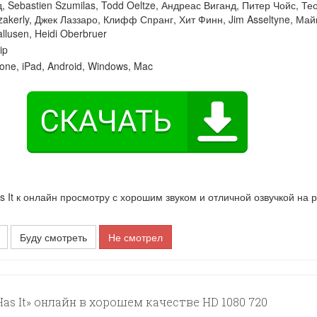
д
,
Sebastien Szumilas
,
Todd Oeltze
,
Андреас Виганд
,
Питер Чойс
,
Те
zakerly
,
Джек Лаззаро
,
Клифф Спранг
,
Хит Финн
,
Jim Asseltyne
,
Май
llusen
,
Heidi Oberbruer
ip
one, iPad, Android, Windows, Mac
t к онлайн просмотру с хорошим звуком и отличной озвучкой на 
Буду смотреть
Не смотрел
s It» онлайн в хорошем качестве HD 1080 720