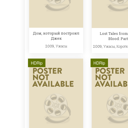
Дом, который построил
Lost Tales fro
Джек
Blood: Part
2009,
Ужасы
2009,
Ужасы
,
Корот
HDRip
HDRip