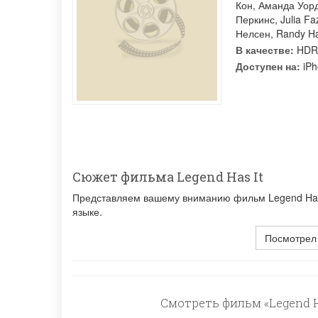
Кон
,
Аманда Уор
Перкинс
,
Julia Fa
Нелсен
,
Randy Ha
В качестве:
HDR
Доступен на:
iPh
Сюжет фильма Legend Has It
Представляем вашему вниманию фильм Legend Has I
языке.
Посмотрел
Смотреть фильм «Legend Ha