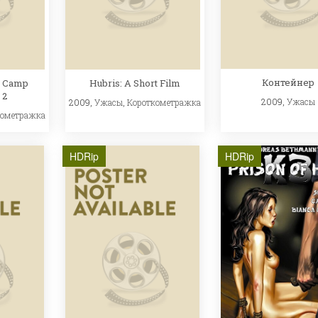
Контейнер
m Camp
Hubris: A Short Film
 2
2009,
Ужасы
2009,
Ужасы
,
Короткометражка
кометражка
HDRip
HDRip