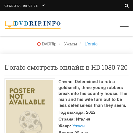
СУББОТА, 08-08-26
Togg
navi
DVDRip
Ужасы
L'orafo
L'orafo смотреть онлайн в HD 1080 720
Слоган:
Determined to rob a
goldsmith, three young robbers
break into his country house. The
man and his wife turn out to be
less defenseless than they seem.
Год выхода:
2022
Страна:
Италия
Жанр:
Ужасы
Время:
90 мин