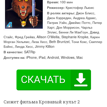
Время:
100 мин
Режиссер:
Кристофер Льюис
В ролях актеры:
Джон Блисс
,
Джон Кэрредин
,
Андреа Адамс
,
Патрик Уэйн
,
Джеймс Поттс
,
Питер
Харт
,
Дон Моррисон
,
Чарльз
Эллис
,
Бенни Ли МакГоун
,
Дэвид
Стайс
,
Фред Грейвз
,
Allison O'Meilia
,
Stephanie Kropke
,
Карен
Морган Уильямс
,
Лиза Хесс
,
Beth Bruntzel
,
Тони Кокс
,
Скиппер
Бэйнс
,
Линда Хесс
,
Jimmy Killion
В качестве:
SATRip
Доступен на:
iPhone, iPad, Android, Windows, Mac
Сюжет фильма Кровавый культ 2