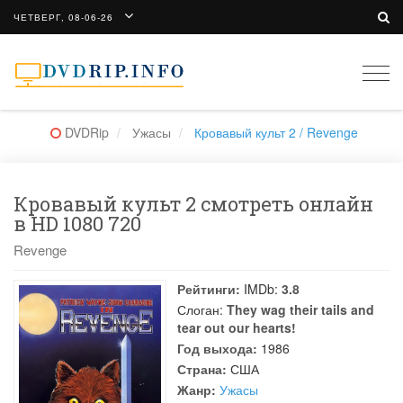
ЧЕТВЕРГ, 08-06-26
Togg
navi
DVDRip
Ужасы
Кровавый культ 2 / Revenge
Кровавый культ 2 смотреть онлайн
в HD 1080 720
Revenge
Рейтинги:
IMDb:
3.8
Слоган:
They wag their tails and
tear out our hearts!
Год выхода:
1986
Страна:
США
Жанр:
Ужасы