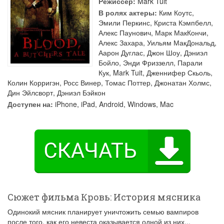
Режиссер:
Mark Tuit
В ролях актеры:
Ким Коутс
,
Эмили Перкинс
,
Криста Кэмпбелл
,
Алекс Паунович
,
Марк МакКончи
,
Алекс Захара
,
Уильям МакДональд
,
Аарон Дуглас
,
Джон Шоу
,
Дэниэл
Бойло
,
Энди Фриззелл
,
Парали
Кук
,
Mark Tuit
,
Дженнифер Скьоль
,
Колин Корригэн
,
Росс Винер
,
Томас Поттер
,
Джонатан Холмс
,
Дин Эйлсворт
,
Дэниэл Бэйкон
Доступен на:
iPhone, iPad, Android, Windows, Mac
Сюжет фильма Кровь: История мясника
Одинокий мясник планирует уничтожить семью вампиров
после того, как его невеста оказывается одной из них...