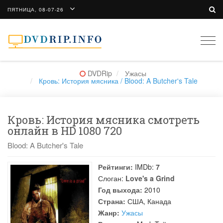
ПЯТНИЦА, 08-07-26
Togg
navi
DVDRip
Ужасы
Кровь: История мясника / Blood: A Butcher's Tale
Кровь: История мясника смотреть
онлайн в HD 1080 720
Blood: A Butcher's Tale
Рейтинги:
IMDb:
7
Слоган:
Love's a Grind
Год выхода:
2010
Страна:
США, Канада
Жанр:
Ужасы