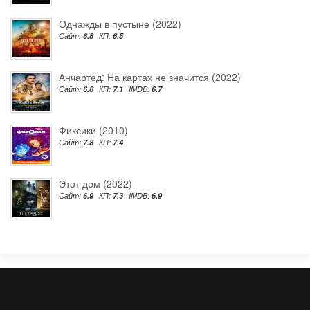
Однажды в пустыне (2022)
Сайт:
6.8
КП:
6.5
Анчартед: На картах не значится (2022)
Сайт:
6.8
КП:
7.1
IMDB:
6.7
Фиксики (2010)
Сайт:
7.8
КП:
7.4
Этот дом (2022)
Сайт:
6.9
КП:
7.3
IMDB:
6.9