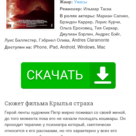
Жанр:
Ужасы
Режиссер:
Ильмар Таска
В ролях актеры:
Мариан Сапико
,
Брэндон Каррер
,
Лорис Курчи
,
Ольга Ероховец
,
Тия Сиркар
,
Джулиан Бэрлин
,
Андрес Бэйг
,
Луис Баллестер
,
Гэбриел Олива
,
Andres Claramonte
Доступен на:
iPhone, iPad, Android, Windows, Mac
Сюжет фильма Крылья страха
Герой ленты художник Петр мирно поживал со своей женой,
до того момента пока его не начали посещать кошмары. Он
проходит терапию у психиатра который, скептически
относится к его рассказам, но что характерно у всех его