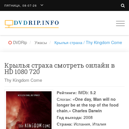
ПЯТНИЦА, 08-07-26
Togg
navi
DVDRip
Ужасы
Крылья страха / Thy Kingdom Come
Крылья страха смотреть онлайн в
HD 1080 720
Thy Kingdom Come
Рейтинги:
IMDb:
5.2
Слоган:
«One day, Man will no
longer be at the top of the food
chain.» Charles Darwin
Год выхода:
2008
Страна:
Испания, Италия