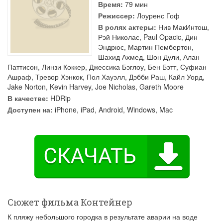
Время:
79 мин
Режиссер:
Лоуренс Гоф
В ролях актеры:
Нив МакИнтош
,
Рэй Николас
,
Paul Opacic
,
Дин
Эндрюс
,
Мартин Пембертон
,
Шахид Ахмед
,
Шон Дули
,
Алан
Паттисон
,
Линзи Коккер
,
Джессика Бэглоу
,
Бен Бэтт
,
Суфиан
Ашраф
,
Тревор Хэнкок
,
Пол Хауэлл
,
Дэбби Раш
,
Кайл Уорд
,
Jake Norton
,
Kevin Harvey
,
Joe Nicholas
,
Gareth Moore
В качестве:
HDRip
Доступен на:
iPhone, iPad, Android, Windows, Mac
Сюжет фильма Контейнер
К пляжу небольшого городка в результате аварии на воде