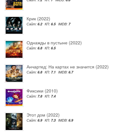
Крик (2022)
Сайт:
6.2
КП:
6.5
IMDB:
7
Однажды в пустыне (2022)
Сайт:
6.8
КП:
6.5
Анчартед: На картах не значится (2022)
Сайт:
6.8
КП:
7.1
IMDB:
6.7
Фиксики (2010)
Сайт:
7.8
КП:
7.4
Этот дом (2022)
Сайт:
6.9
КП:
7.3
IMDB:
6.9