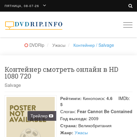
ПЯТНИЦА, 08-07-26
Togg
navi
DVDRip
Ужасы
Контейнер / Salvage
Контейнер смотреть онлайн в HD
1080 720
Salvage
Рейтинги:
Кинопоиск:
4.6
IMDb:
5
Слоган:
Fear Cannot Be Contained
Трейлер
Год выхода:
2009
Страна:
Великобритания
Жанр:
Ужасы