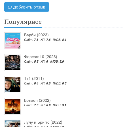
Добавить отзыв
Популярное
Барби (2023)
Сайт:
7.8
КП:
7.6
IMDB:
8.1
Форсаж 10 (2023)
Сайт:
5.5
КП:
6
IMDB:
5.9
1+1 (2011)
Сайт:
8.4
КП:
8.8
IMDB:
8.5
Бэтмен (2022)
Сайт:
7.5
КП:
6.9
IMDB:
9.1
Лулу и Бриггс (2022)
Сайт:
7.2
КП:
7
IMDB:
6.8