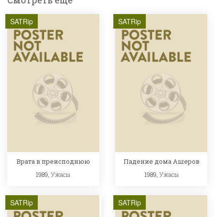
Смотреть ещё
SATRip
SATRip
Врата в преисподнюю
Падение дома Ашеров
1989,
Ужасы
1989,
Ужасы
SATRip
SATRip