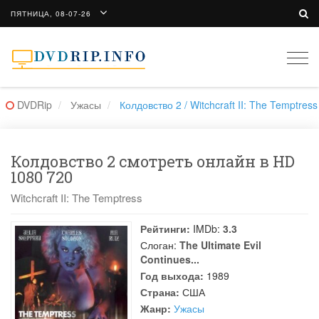
ПЯТНИЦА, 08-07-26
Togg
navi
DVDRip
Ужасы
Колдовство 2 / Witchcraft II: The Temptress
Колдовство 2 смотреть онлайн в HD
1080 720
Witchcraft II: The Temptress
Рейтинги:
IMDb:
3.3
Слоган:
The Ultimate Evil
Continues...
Год выхода:
1989
Страна:
США
Жанр:
Ужасы