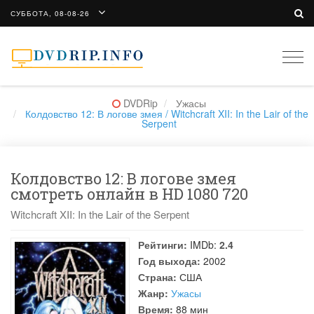
СУББОТА, 08-08-26
Togg
navi
DVDRip
Ужасы
Колдовство 12: В логове змея / Witchcraft XII: In the Lair of the
Serpent
Колдовство 12: В логове змея
смотреть онлайн в HD 1080 720
Witchcraft XII: In the Lair of the Serpent
Рейтинги:
IMDb:
2.4
Год выхода:
2002
Страна:
США
Жанр:
Ужасы
Время:
88 мин