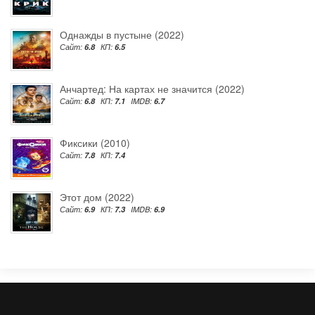
Однажды в пустыне (2022)
Сайт:
6.8
КП:
6.5
Анчартед: На картах не значится (2022)
Сайт:
6.8
КП:
7.1
IMDB:
6.7
Фиксики (2010)
Сайт:
7.8
КП:
7.4
Этот дом (2022)
Сайт:
6.9
КП:
7.3
IMDB:
6.9