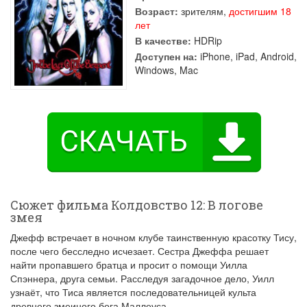
Возраст:
зрителям,
достигшим 18
лет
В качестве:
HDRip
Доступен на:
iPhone, iPad, Android,
Windows, Mac
Сюжет фильма Колдовство 12: В логове
змея
Джефф встречает в ночном клубе таинственную красотку Тису,
после чего бесследно исчезает. Сестра Джеффа решает
найти пропавшего братца и просит о помощи Уилла
Спэннера, друга семьи. Расследуя загадочное дело, Уилл
узнаёт, что Тиса является последовательницей культа
древнего змеиного бога Маллеуса.