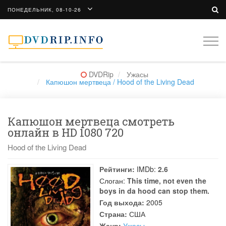
ПОНЕДЕЛЬНИК, 08-10-26
Togg
navi
DVDRip
Ужасы
Капюшон мертвеца / Hood of the Living Dead
Капюшон мертвеца смотреть
онлайн в HD 1080 720
Hood of the Living Dead
Рейтинги:
IMDb:
2.6
Слоган:
This time, not even the
boys in da hood can stop them.
Год выхода:
2005
Страна:
США
Жанр:
Ужасы