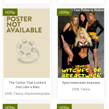
HDRip
HDRip
The Cactus That Looked
Бриствикские ведьмы
Just Like a Man
2005,
Ужасы
2005,
Ужасы
,
Короткометражка
HDRip
HDRip