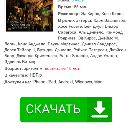
Время:
86 мин
Режиссер:
Эд Кирос
,
Хосе Кирос
В ролях актеры:
Карл Вашингтон
,
Хосе Росете
,
Бен Джул
,
Виктор
Сарагоса
,
Аль Дэниелс
,
Рэймонд
Родригез
,
Эд Кирос
,
Джеймс М.
Логан
,
Крис Анджело
,
Рауль Мартинес
,
Дэниэл Ландерос
,
Дерек Тейлор II
,
Брэндон Дэниелс
,
Рэйчел Петерсен
,
Джэйсон
Барр
,
Джоанна Кристенсен
,
Aaron Sorando
,
Андре Уолтон
,
Эдриэль Витмор
Возраст:
зрителям,
достигшим 18 лет
В качестве:
HDRip
Доступен на:
iPhone, iPad, Android, Windows, Mac