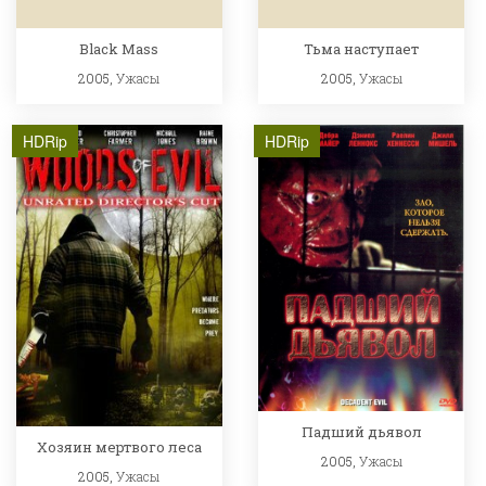
Black Mass
Тьма наступает
2005,
Ужасы
2005,
Ужасы
HDRip
HDRip
Падший дьявол
Хозяин мертвого леса
2005,
Ужасы
2005,
Ужасы