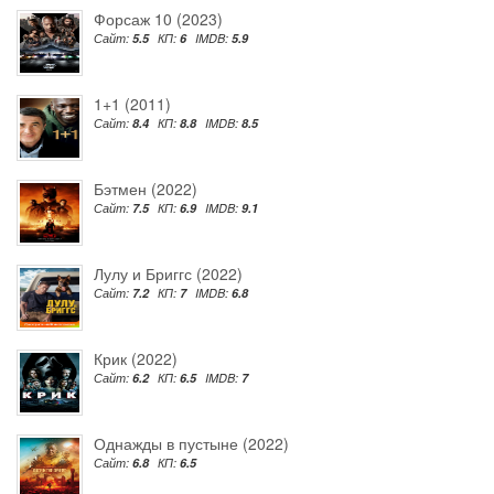
Форсаж 10 (2023)
Сайт:
5.5
КП:
6
IMDB:
5.9
1+1 (2011)
Сайт:
8.4
КП:
8.8
IMDB:
8.5
Бэтмен (2022)
Сайт:
7.5
КП:
6.9
IMDB:
9.1
Лулу и Бриггс (2022)
Сайт:
7.2
КП:
7
IMDB:
6.8
Крик (2022)
Сайт:
6.2
КП:
6.5
IMDB:
7
Однажды в пустыне (2022)
Сайт:
6.8
КП:
6.5