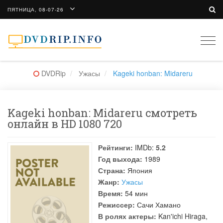
ПЯТНИЦА, 08-07-26
Togg
navi
DVDRip
Ужасы
Kageki honban: Midareru
Kageki honban: Midareru смотреть
онлайн в HD 1080 720
Рейтинги:
IMDb:
5.2
Год выхода:
1989
Страна:
Япония
Жанр:
Ужасы
Время:
54 мин
Режиссер:
Сачи Хамано
В ролях актеры:
Kan'ichi Hiraga
,