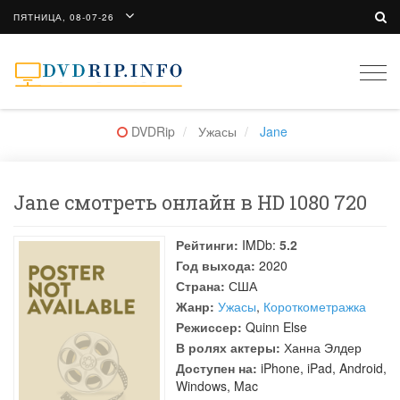
ПЯТНИЦА, 08-07-26
Togg
navi
DVDRip
Ужасы
Jane
Jane смотреть онлайн в HD 1080 720
Рейтинги:
IMDb:
5.2
Год выхода:
2020
Страна:
США
Жанр:
Ужасы
,
Короткометражка
Режиссер:
Quinn Else
В ролях актеры:
Ханна Элдер
Доступен на:
iPhone, iPad, Android,
Windows, Mac