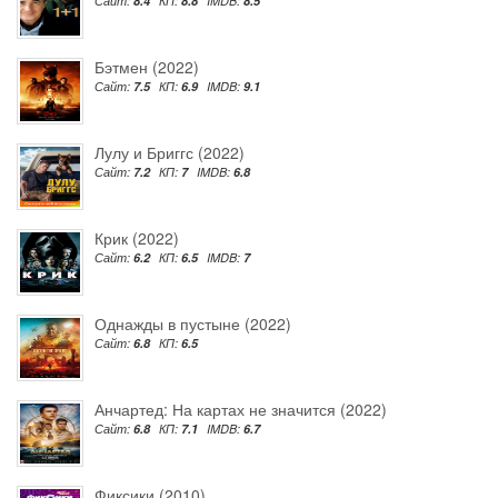
Сайт:
8.4
КП:
8.8
IMDB:
8.5
Бэтмен (2022)
Сайт:
7.5
КП:
6.9
IMDB:
9.1
Лулу и Бриггс (2022)
Сайт:
7.2
КП:
7
IMDB:
6.8
Крик (2022)
Сайт:
6.2
КП:
6.5
IMDB:
7
Однажды в пустыне (2022)
Сайт:
6.8
КП:
6.5
Анчартед: На картах не значится (2022)
Сайт:
6.8
КП:
7.1
IMDB:
6.7
Фиксики (2010)