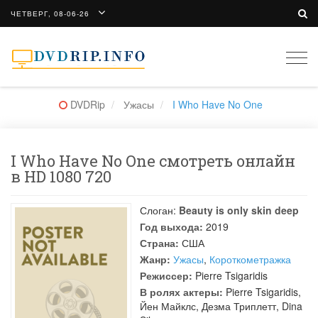
ЧЕТВЕРГ, 08-06-26
Togg
navi
DVDRip
Ужасы
I Who Have No One
I Who Have No One смотреть онлайн
в HD 1080 720
Слоган:
Beauty is only skin deep
Год выхода:
2019
Страна:
США
Жанр:
Ужасы
,
Короткометражка
Режиссер:
Pierre Tsigaridis
В ролях актеры:
Pierre Tsigaridis
,
Йен Майклс
,
Дезма Триплетт
,
Dina