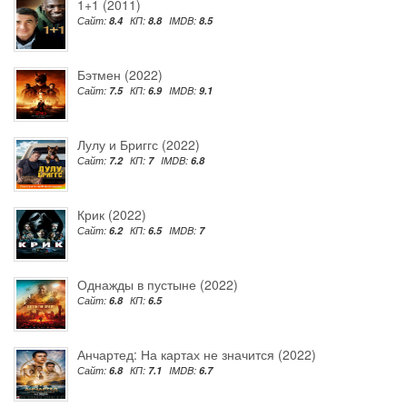
1+1 (2011)
Сайт:
8.4
КП:
8.8
IMDB:
8.5
Бэтмен (2022)
Сайт:
7.5
КП:
6.9
IMDB:
9.1
Лулу и Бриггс (2022)
Сайт:
7.2
КП:
7
IMDB:
6.8
Крик (2022)
Сайт:
6.2
КП:
6.5
IMDB:
7
Однажды в пустыне (2022)
Сайт:
6.8
КП:
6.5
Анчартед: На картах не значится (2022)
Сайт:
6.8
КП:
7.1
IMDB:
6.7