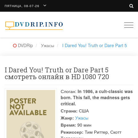
ПЯТНИЦА, 08-07-26
Togg
navi
DVDRip
Ужасы
I Dared You! Truth or Dare Part 5
I Dared You! Truth or Dare Part 5
смотреть онлайн в HD 1080 720
Слоган:
In 1986, a cult-classic was
born. This fall, the madness gets
critical.
Страна:
США
Жанр:
Ужасы
Время:
90 мин
Режиссер:
Тим Риттер
,
Скотт