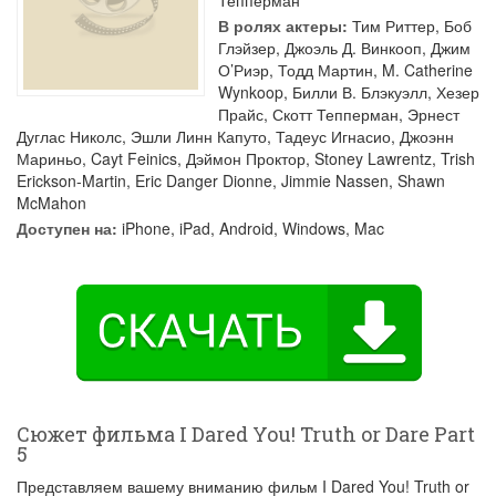
Тепперман
В ролях актеры:
Тим Риттер
,
Боб
Глэйзер
,
Джоэль Д. Винкооп
,
Джим
О’Риэр
,
Тодд Мартин
,
M. Catherine
Wynkoop
,
Билли В. Блэкуэлл
,
Хезер
Прайс
,
Скотт Тепперман
,
Эрнест
Дуглас Николс
,
Эшли Линн Капуто
,
Тадеус Игнасио
,
Джоэнн
Мариньо
,
Cayt Feinics
,
Дэймон Проктор
,
Stoney Lawrentz
,
Trish
Erickson-Martin
,
Eric Danger Dionne
,
Jimmie Nassen
,
Shawn
McMahon
Доступен на:
iPhone, iPad, Android, Windows, Mac
Сюжет фильма I Dared You! Truth or Dare Part
5
Представляем вашему вниманию фильм I Dared You! Truth or