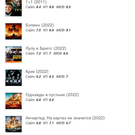
1+1 (2011)
Сайт:
8.4
КП:
8.8
IMDB:
8.5
Бэтмен (2022)
Сайт:
7.5
КП:
6.9
IMDB:
9.1
Лулу и Бриггс (2022)
Сайт:
7.2
КП:
7
IMDB:
6.8
Крик (2022)
Сайт:
6.2
КП:
6.5
IMDB:
7
Однажды в пустыне (2022)
Сайт:
6.8
КП:
6.5
Анчартед: На картах не значится (2022)
Сайт:
6.8
КП:
7.1
IMDB:
6.7