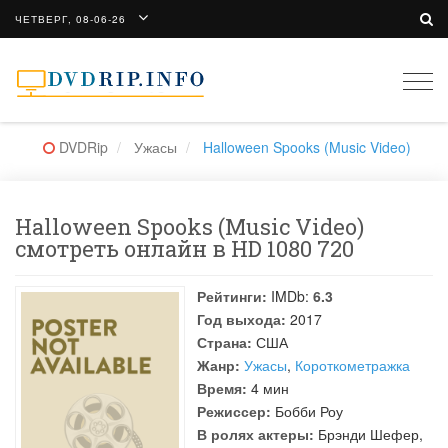
ЧЕТВЕРГ, 08-06-26
Togg
navi
DVDRip
Ужасы
Halloween Spooks (Music Video)
Halloween Spooks (Music Video)
смотреть онлайн в HD 1080 720
Рейтинги:
IMDb:
6.3
Год выхода:
2017
Страна:
США
Жанр:
Ужасы
,
Короткометражка
Время:
4 мин
Режиссер:
Бобби Роу
В ролях актеры:
Брэнди Шефер
,