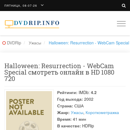
ПЯТНИЦА, 08-07-26
Togg
navi
DVDRip
Ужасы
Halloween: Resurrection - WebCam Special
Halloween: Resurrection - WebCam
Special смотреть онлайн в HD 1080
720
Рейтинги:
IMDb:
4.2
Год выхода:
2002
Страна:
США
Жанр:
Ужасы
,
Короткометражка
Время:
41 мин
В качестве:
HDRip