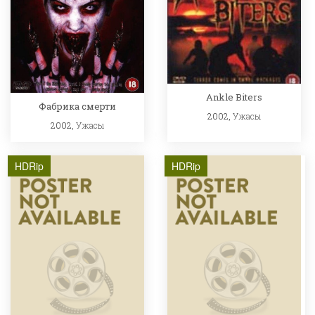
Ankle Biters
Фабрика смерти
2002,
Ужасы
2002,
Ужасы
HDRip
HDRip