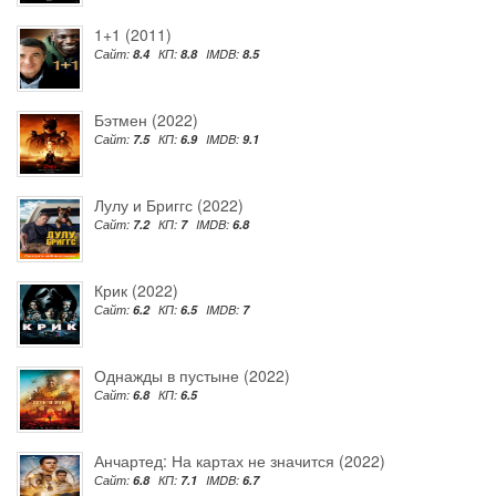
1+1 (2011)
Сайт:
8.4
КП:
8.8
IMDB:
8.5
Бэтмен (2022)
Сайт:
7.5
КП:
6.9
IMDB:
9.1
Лулу и Бриггс (2022)
Сайт:
7.2
КП:
7
IMDB:
6.8
Крик (2022)
Сайт:
6.2
КП:
6.5
IMDB:
7
Однажды в пустыне (2022)
Сайт:
6.8
КП:
6.5
Анчартед: На картах не значится (2022)
Сайт:
6.8
КП:
7.1
IMDB:
6.7