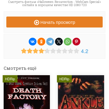
Смотреть фильм «Halloween: Resurrection - WebCam Special»
онлайн в хорошем качестве HD 1080 720
Начать просмотр
4.2
Смотреть ещё
HDRip
HDRip