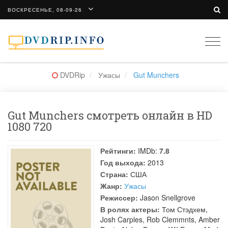
ВОСКРЕСЕНЬЕ, 08-09-26
Togg
navi
DVDRip
Ужасы
Gut Munchers
Gut Munchers смотреть онлайн в HD
1080 720
Рейтинги:
IMDb:
7.8
Год выхода:
2013
Страна:
США
Жанр:
Ужасы
Режиссер:
Jason Snellgrove
В ролях актеры:
Том Стэдхем
,
Josh Carples
,
Rob Clemmnts
,
Amber