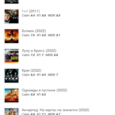
1+1 (2011)
Сайт:
8.4
КП:
8.8
IMDB:
8.5
Бэтмен (2022)
Сайт:
7.5
КП:
6.9
IMDB:
9.1
Лулу и Бриггс (2022)
Сайт:
7.2
КП:
7
IMDB:
6.8
Крик (2022)
Сайт:
6.2
КП:
6.5
IMDB:
7
Однажды в пустыне (2022)
Сайт:
6.8
КП:
6.5
Анчартед: На картах не значится (2022)
Сайт:
6.8
КП:
7.1
IMDB:
6.7