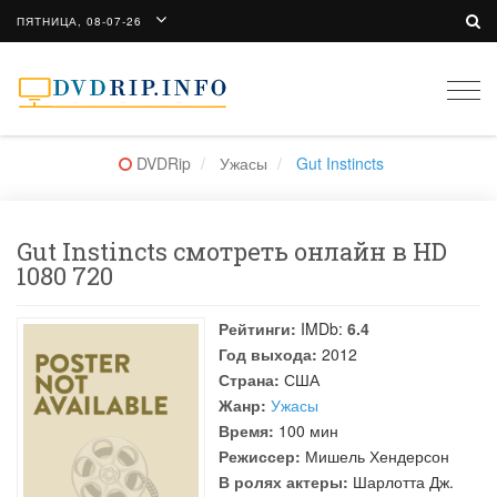
ПЯТНИЦА, 08-07-26
Togg
navi
DVDRip
Ужасы
Gut Instincts
Gut Instincts смотреть онлайн в HD
1080 720
Рейтинги:
IMDb:
6.4
Год выхода:
2012
Страна:
США
Жанр:
Ужасы
Время:
100 мин
Режиссер:
Мишель Хендерсон
В ролях актеры:
Шарлотта Дж.