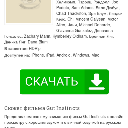
Хелмкэмп
,
Пэрриш Рэндолл
,
Joe
Pedoto
,
Sam Adams
,
Билл Дюбуа
,
Chad Thackston
,
Эри Блум
,
Линдси
Кейс
,
Chi
,
Vincent Galyean
,
Victor
Allen
,
Чани
,
Michael Deharde
,
Giavanna Gonzalez
,
Джованна
Гонсалес
,
Zachary Marin
,
Kymberley Oldham
,
Бреннан Янг
,
Даника Янг
,
Dana Blum
В качестве:
HDRip
Доступен на:
iPhone, iPad, Android, Windows, Mac
Сюжет фильма Gut Instincts
Представляем вашему вниманию фильм Gut Instincts к онлайн
просмотру с хорошим звуком и отличной озвучкой на русском
языке.