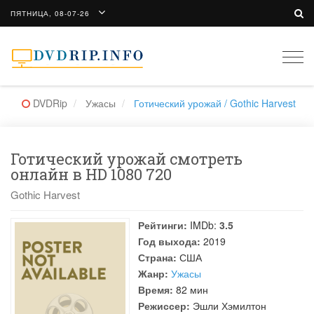
ПЯТНИЦА, 08-07-26
Togg
navi
DVDRip
Ужасы
Готический урожай / Gothic Harvest
Готический урожай смотреть
онлайн в HD 1080 720
Gothic Harvest
Рейтинги:
IMDb:
3.5
Год выхода:
2019
Страна:
США
Жанр:
Ужасы
Время:
82 мин
Режиссер:
Эшли Хэмилтон