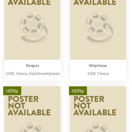
Reaper
Мёртвые
2019,
Ужасы
,
Короткометражка
2019,
Ужасы
HDRip
HDRip