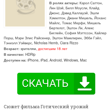
В ролях актеры:
Кэрол Саттон
,
Лин Шэй
,
Билл Моусли
,
Клайд
Джонс
,
Дэвид Каллауэй
,
Эшли
Хэмилтон
,
Джани Мишель
,
Йоханс
Майлс
,
Томас Мерфи
,
Мишель
Бертелот
,
Эштон Ли
,
Алекс
Биглейн
,
София Мэттссон
,
Кайлер
Порш
,
Мэри Элис Райсенер
,
Эштон Макклирин
,
Эбби Гэйл
,
Тэниэлл Уэйверс
,
Nicholas Hemb
,
Ciara Rizzo
Возраст:
зрителям,
достигшим 18 лет
В качестве:
HDRip
Доступен на:
iPhone, iPad, Android, Windows, Mac
Сюжет фильма Готический урожай