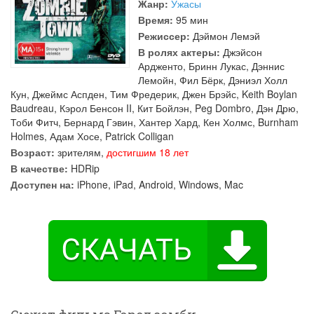
Жанр:
Ужасы
Время:
95 мин
Режиссер:
Дэймон Лемэй
В ролях актеры:
Джэйсон
Ардженто
,
Бринн Лукас
,
Дэннис
Лемойн
,
Фил Бёрк
,
Дэниэл Холл
Кун
,
Джеймс Аспден
,
Тим Фредерик
,
Джен Брэйс
,
Keith Boylan
Baudreau
,
Кэрол Бенсон II
,
Кит Бойлэн
,
Peg Dombro
,
Дэн Дрю
,
Тоби Фитч
,
Бернард Гэвин
,
Хантер Хард
,
Кен Холмс
,
Burnham
Holmes
,
Адам Хосе
,
Patrick Colligan
Возраст:
зрителям,
достигшим 18 лет
В качестве:
HDRip
Доступен на:
iPhone, iPad, Android, Windows, Mac