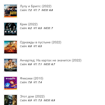
Лулу и Бриггс (2022)
Сайт:
7.2
КП:
7
IMDB:
6.8
Крик (2022)
Сайт:
6.2
КП:
6.5
IMDB:
7
Однажды в пустыне (2022)
Сайт:
6.8
КП:
6.5
Анчартед: На картах не значится (2022)
Сайт:
6.8
КП:
7.1
IMDB:
6.7
Фиксики (2010)
Сайт:
7.8
КП:
7.4
Этот дом (2022)
Сайт:
6.9
КП:
7.3
IMDB:
6.9