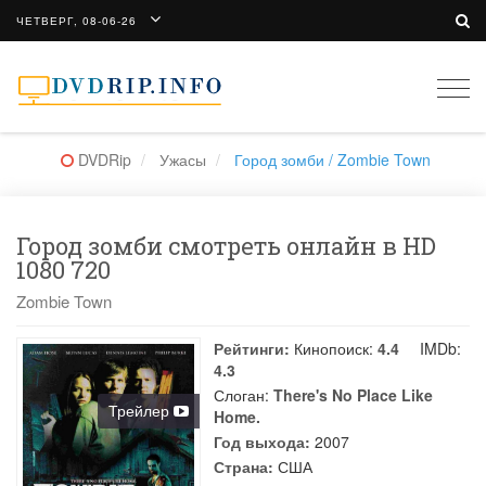
ЧЕТВЕРГ, 08-06-26
Togg
navi
DVDRip
Ужасы
Город зомби / Zombie Town
Город зомби смотреть онлайн в HD
1080 720
Zombie Town
Рейтинги:
Кинопоиск:
4.4
IMDb:
4.3
Слоган:
There's No Place Like
Трейлер
Home.
Год выхода:
2007
Страна:
США