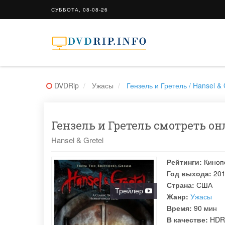
СУББОТА, 08-08-26
DVDRip
Ужасы
Гензель и Гретель / Hansel & 
Гензель и Гретель смотреть он
Hansel & Gretel
Рейтинги:
Киноп
Год выхода:
20
Страна:
США
Трейлер
Жанр:
Ужасы
Время:
90 мин
В качестве:
HDR