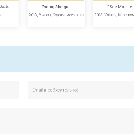
 Dark
Riding Shotgun
I See Monste
ы
2013,
Ужасы
,
Короткометражка
2013,
Ужасы
,
Коротко