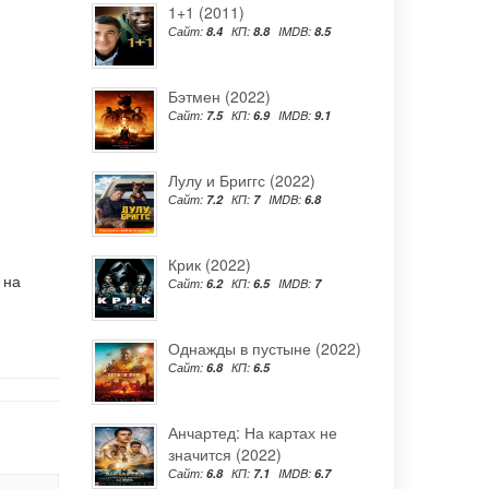
1+1 (2011)
Сайт:
8.4
КП:
8.8
IMDB:
8.5
Бэтмен (2022)
Сайт:
7.5
КП:
6.9
IMDB:
9.1
Лулу и Бриггс (2022)
Сайт:
7.2
КП:
7
IMDB:
6.8
Крик (2022)
 на
Сайт:
6.2
КП:
6.5
IMDB:
7
Однажды в пустыне (2022)
Сайт:
6.8
КП:
6.5
Анчартед: На картах не
значится (2022)
Сайт:
6.8
КП:
7.1
IMDB:
6.7