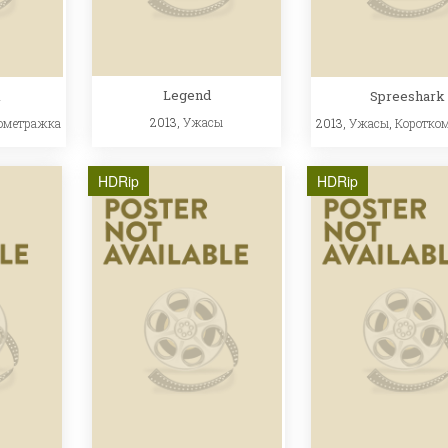
Legend
k
Spreeshark
2013,
Ужасы
ометражка
2013,
Ужасы
,
Коротко
HDRip
HDRip