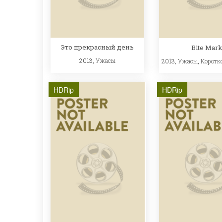
Это прекрасный день
Bite Mar
2013,
Ужасы
2013,
Ужасы
,
Коротк
HDRip
HDRip