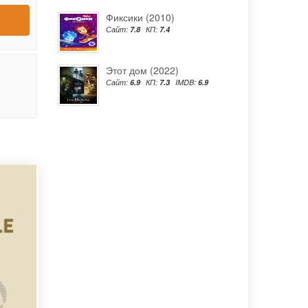
Фиксики (2010)
Сайт:
7.8
КП:
7.4
Этот дом (2022)
Сайт:
6.9
КП:
7.3
IMDB:
6.9