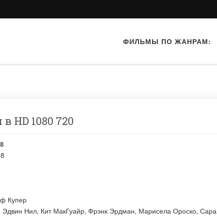
ФИЛЬМЫ ПО ЖАНРАМ:
 в HD 1080 720
8
08
ф Купер
:
Эдвин Нил
,
Кит МакГуайр
,
Фрэнк Эрдман
,
Марисела Ороско
,
Сара