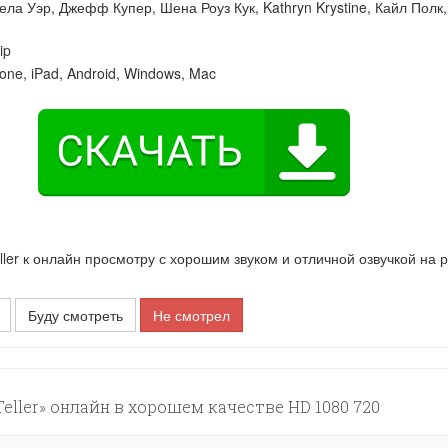
ела Уэр
,
Джефф Купер
,
Шена Роуз Кук
,
Kathryn Krystine
,
Кайл Полк
,
ip
one, iPad, Android, Windows, Mac
er к онлайн просмотру с хорошим звуком и отличной озвучкой на 
Буду смотреть
Не смотрел
eller» онлайн в хорошем качестве HD 1080 720