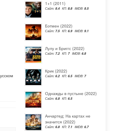
1+1 (2011)
Сайт:
8.4
КП:
8.8
IMDB:
8.5
Бэтмен (2022)
Сайт:
7.5
КП:
6.9
IMDB:
9.1
Лулу и Бриггс (2022)
Сайт:
7.2
КП:
7
IMDB:
6.8
Крик (2022)
русском
Сайт:
6.2
КП:
6.5
IMDB:
7
Однажды в пустыне (2022)
Сайт:
6.8
КП:
6.5
Анчартед: На картах не
значится (2022)
Сайт:
6.8
КП:
7.1
IMDB:
6.7