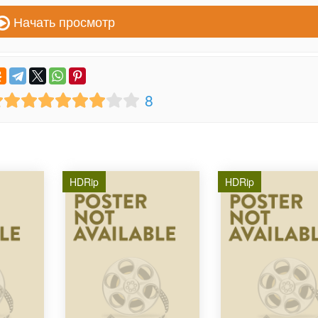
Начать просмотр
8
HDRip
HDRip