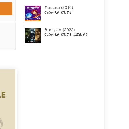
Фиксики (2010)
Сайт:
7.8
КП:
7.4
Этот дом (2022)
Сайт:
6.9
КП:
7.3
IMDB:
6.9