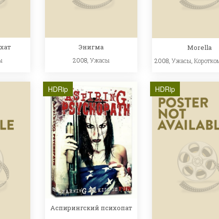
хат
Энигма
Morella
ы
2008,
Ужасы
2008,
Ужасы
,
Коротко
HDRip
HDRip
Аспирингский психопат