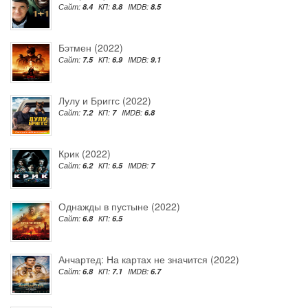
Сайт:
8.4
КП:
8.8
IMDB:
8.5
Бэтмен (2022)
Сайт:
7.5
КП:
6.9
IMDB:
9.1
Лулу и Бриггс (2022)
Сайт:
7.2
КП:
7
IMDB:
6.8
Крик (2022)
Сайт:
6.2
КП:
6.5
IMDB:
7
Однажды в пустыне (2022)
Сайт:
6.8
КП:
6.5
Анчартед: На картах не значится (2022)
Сайт:
6.8
КП:
7.1
IMDB:
6.7