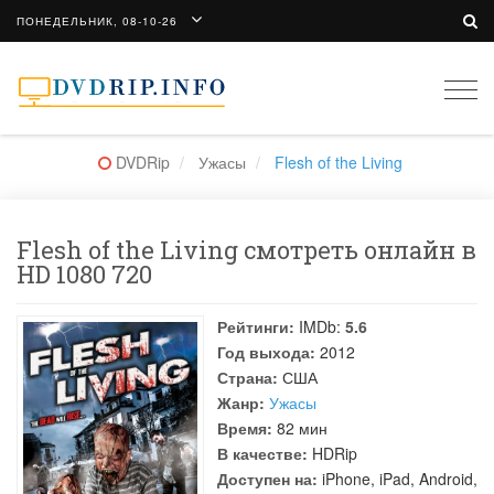
ПОНЕДЕЛЬНИК, 08-10-26
Togg
navi
DVDRip
Ужасы
Flesh of the Living
Flesh of the Living смотреть онлайн в
HD 1080 720
Рейтинги:
IMDb:
5.6
Год выхода:
2012
Страна:
США
Жанр:
Ужасы
Время:
82 мин
В качестве:
HDRip
Доступен на:
iPhone, iPad, Android,