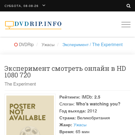
СУББОТА, 08-08-26
Togg
navi
DVDRip
Ужасы
Эксперимент / The Experiment
Эксперимент смотреть онлайн в HD
1080 720
The Experiment
Рейтинги:
IMDb:
2.5
Слоган:
Who's watching you?
Год выхода:
2012
Страна:
Великобритания
Жанр:
Ужасы
Время:
65 мин