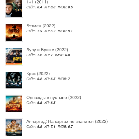
1+1 (2011)
Сайт:
8.4
КП:
8.8
IMDB:
8.5
Бэтмен (2022)
Сайт:
7.5
КП:
6.9
IMDB:
9.1
Лулу и Бриггс (2022)
Сайт:
7.2
КП:
7
IMDB:
6.8
Крик (2022)
Сайт:
6.2
КП:
6.5
IMDB:
7
Однажды в пустыне (2022)
Сайт:
6.8
КП:
6.5
Анчартед: На картах не значится (2022)
Сайт:
6.8
КП:
7.1
IMDB:
6.7