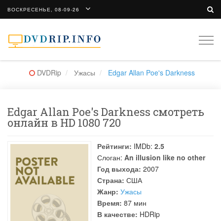
ВОСКРЕСЕНЬЕ, 08-09-26
Togg
navi
DVDRip
Ужасы
Edgar Allan Poe's Darkness
Edgar Allan Poe's Darkness смотреть
онлайн в HD 1080 720
Рейтинги:
IMDb:
2.5
Слоган:
An illusion like no other
Год выхода:
2007
Страна:
США
Жанр:
Ужасы
Время:
87 мин
В качестве:
HDRip