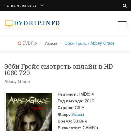
ЧЕТВЕРГ, 08-06-26
Togg
navi
DVDRip
Ужасы
Эбби Грейс / Abbey Grace
Эбби Грейс смотреть онлайн в HD
1080 720
Abbey Grace
Рейтинги:
IMDb:
4
Год выхода:
2016
Страна:
США
Жанр:
Ужасы
Время:
83 мин
В качестве:
CAMRip