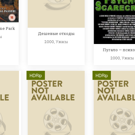
me Park
Дешевые отходы
ы
2000,
Ужасы
Пугало — психо
2000,
Ужасы
HDRip
HDRip