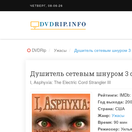
ЧЕТВЕРГ, 08-06-26
DVDRip
Ужасы
Душитель сетевым шнуром 3 / I,
Душитель сетевым шнуром 3 см
I, Asphyxia: The Electric Cord Strangler III
Рейтинги:
IMDb:
Год выхода:
20
Страна:
США
Жанр:
Ужасы
Время:
90 мин
Режиссер:
Уиль