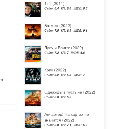
1+1 (2011)
Сайт:
8.4
КП:
8.8
IMDB:
8.5
Бэтмен (2022)
Сайт:
7.5
КП:
6.9
IMDB:
9.1
Лулу и Бриггс (2022)
Сайт:
7.2
КП:
7
IMDB:
6.8
Крик (2022)
Сайт:
6.2
КП:
6.5
IMDB:
7
ой
Однажды в пустыне (2022)
Сайт:
6.8
КП:
6.5
Анчартед: На картах не
значится (2022)
Сайт:
6.8
КП:
7.1
IMDB:
6.7