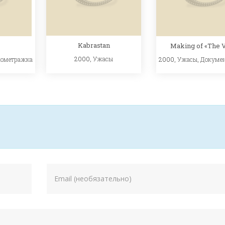
Kabrastan
Making of «The V
2000,
Ужасы
кометражка
2000,
Ужасы
,
Докуме