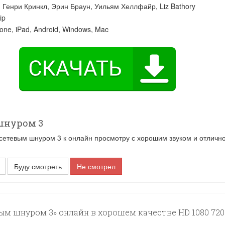
:
Генри Кринкл
,
Эрин Браун
,
Уильям Хеллфайр
,
Liz Bathory
ip
one, iPad, Android, Windows, Mac
шнуром 3
тевым шнуром 3 к онлайн просмотру с хорошим звуком и отличн
Буду смотреть
Не смотрел
м шнуром 3» онлайн в хорошем качестве HD 1080 720