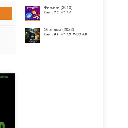
Фиксики (2010)
Сайт:
7.8
КП:
7.4
Этот дом (2022)
Сайт:
6.9
КП:
7.3
IMDB:
6.9