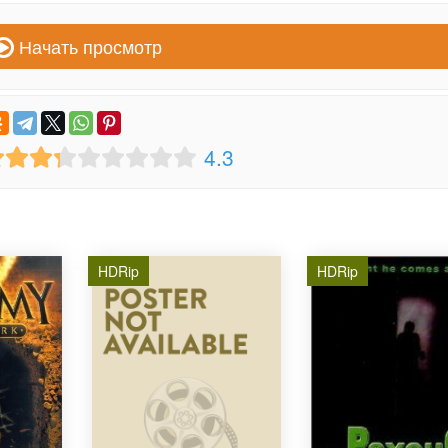
Начать просмотр
4.3
HDRip
HDRip