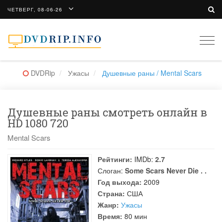
ЧЕТВЕРГ, 08-06-26
Togg
navi
DVDRip
Ужасы
Душевные раны / Mental Scars
Душевные раны смотреть онлайн в
HD 1080 720
Mental Scars
Рейтинги:
IMDb:
2.7
Слоган:
Some Scars Never Die . .
Год выхода:
2009
Страна:
США
Жанр:
Ужасы
Время:
80 мин