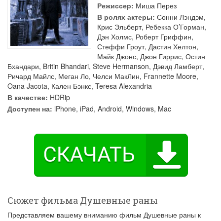
Режиссер:
Миша Перез
В ролях актеры:
Сонни Лэндэм
,
Крис Эльберт
,
Ребекка О’Горман
,
Дэн Холмс
,
Роберт Гриффин
,
Стеффи Гроут
,
Дастин Хелтон
,
Майк Джонс
,
Джон Гиррис
,
Остин
Бхандари
,
Britin Bhandari
,
Steve Hermanson
,
Дэвид Ламберт
,
Ричард Майлс
,
Меган Ло
,
Челси МакЛин
,
Frannette Moore
,
Oana Jacota
,
Кален Бэнкс
,
Teresa Alexandria
В качестве:
HDRip
Доступен на:
iPhone, iPad, Android, Windows, Mac
Сюжет фильма Душевные раны
Представляем вашему вниманию фильм Душевные раны к