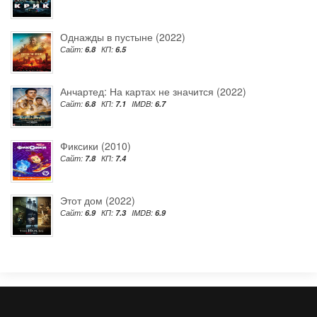
Однажды в пустыне (2022)
Сайт:
6.8
КП:
6.5
Анчартед: На картах не значится (2022)
Сайт:
6.8
КП:
7.1
IMDB:
6.7
Фиксики (2010)
Сайт:
7.8
КП:
7.4
Этот дом (2022)
Сайт:
6.9
КП:
7.3
IMDB:
6.9