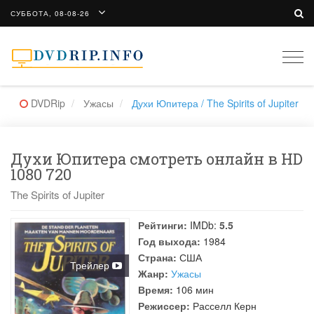
СУББОТА, 08-08-26
Togg
navi
DVDRip
Ужасы
Духи Юпитера / The Spirits of Jupiter
Духи Юпитера смотреть онлайн в HD
1080 720
The Spirits of Jupiter
Рейтинги:
IMDb:
5.5
Год выхода:
1984
Страна:
США
Трейлер
Жанр:
Ужасы
Время:
106 мин
Режиссер:
Расселл Керн