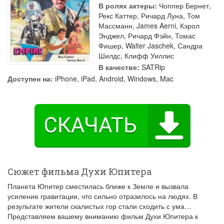
В ролях актеры:
Чоппер Бернет
,
Рекс Каттер
,
Ричард Луна
,
Том
Массманн
,
James Aerni
,
Кэрол
Энджел
,
Ричард Фэйн
,
Томас
Фишер
,
Walter Jaschek
,
Сандра
Шилдс
,
Клифф Уиллис
В качестве:
SATRip
Доступен на:
iPhone, iPad, Android, Windows, Mac
Сюжет фильма Духи Юпитера
Планета Юпитер сместилась ближе к Земле и вызвала
усиление гравитации, что сильно отразилось на людях. В
результате жители скалистых гор стали сходить с ума…
Представляем вашему вниманию фильм Духи Юпитера к