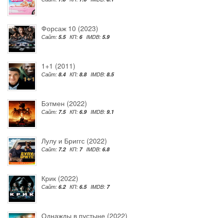
Форсаж 10 (2023)
Сайт:
5.5
КП:
6
IMDB:
5.9
1+1 (2011)
Сайт:
8.4
КП:
8.8
IMDB:
8.5
Бэтмен (2022)
Сайт:
7.5
КП:
6.9
IMDB:
9.1
Лулу и Бриггс (2022)
Сайт:
7.2
КП:
7
IMDB:
6.8
Крик (2022)
Сайт:
6.2
КП:
6.5
IMDB:
7
Однажды в пустыне (2022)