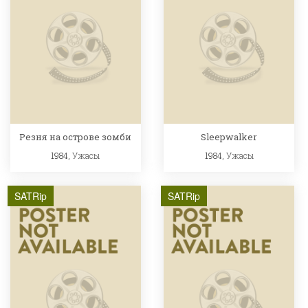
Резня на острове зомби
Sleepwalker
1984,
Ужасы
1984,
Ужасы
SATRip
SATRip