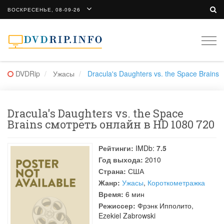
ВОСКРЕСЕНЬЕ, 08-09-26
Togg
navi
DVDRip
Ужасы
Dracula's Daughters vs. the Space Brains
Dracula's Daughters vs. the Space
Brains смотреть онлайн в HD 1080 720
Рейтинги:
IMDb:
7.5
Год выхода:
2010
Страна:
США
Жанр:
Ужасы
,
Короткометражка
Время:
6 мин
Режиссер:
Фрэнк Ипполито
,
Ezekiel Zabrowski