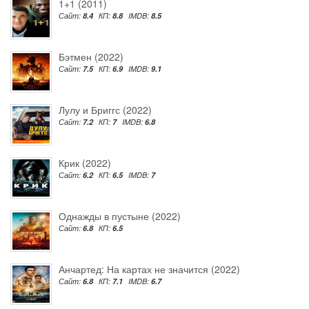
1+1 (2011)
Сайт:
8.4
КП:
8.8
IMDB:
8.5
Бэтмен (2022)
Сайт:
7.5
КП:
6.9
IMDB:
9.1
Лулу и Бриггс (2022)
Сайт:
7.2
КП:
7
IMDB:
6.8
Крик (2022)
Сайт:
6.2
КП:
6.5
IMDB:
7
Однажды в пустыне (2022)
Сайт:
6.8
КП:
6.5
Анчартед: На картах не значится (2022)
Сайт:
6.8
КП:
7.1
IMDB:
6.7