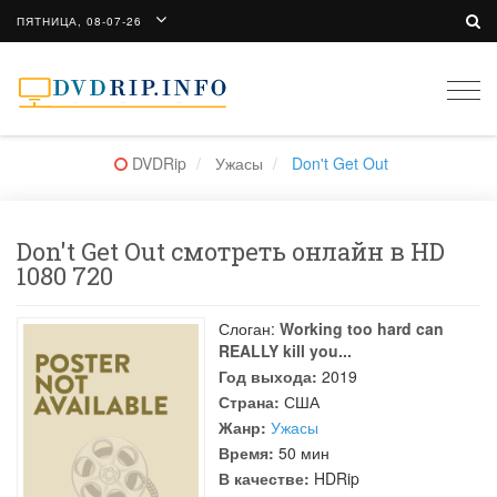
ПЯТНИЦА, 08-07-26
Togg
navi
DVDRip
Ужасы
Don't Get Out
Don't Get Out смотреть онлайн в HD
1080 720
Слоган:
Working too hard can
REALLY kill you...
Год выхода:
2019
Страна:
США
Жанр:
Ужасы
Время:
50 мин
В качестве:
HDRip