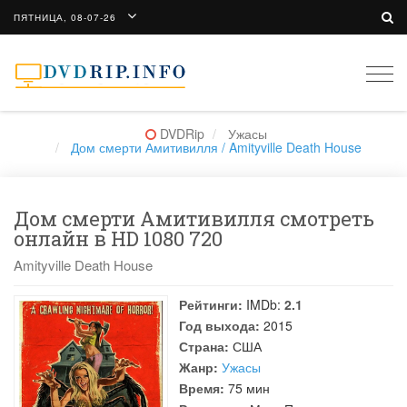
ПЯТНИЦА, 08-07-26
Togg
navi
DVDRip
Ужасы
Дом смерти Амитивилля / Amityville Death House
Дом смерти Амитивилля смотреть
онлайн в HD 1080 720
Amityville Death House
Рейтинги:
IMDb:
2.1
Год выхода:
2015
Страна:
США
Жанр:
Ужасы
Время:
75 мин