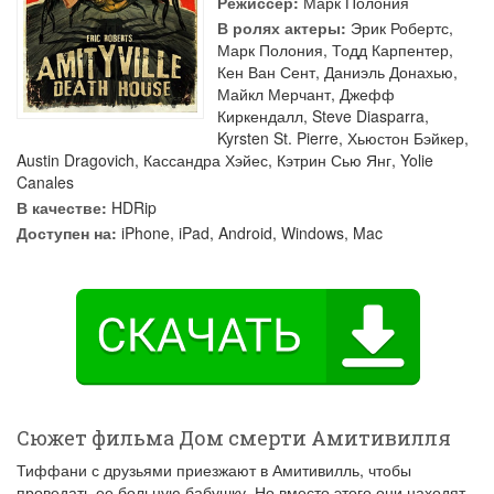
Режиссер:
Марк Полония
В ролях актеры:
Эрик Робертс
,
Марк Полония
,
Тодд Карпентер
,
Кен Ван Сент
,
Даниэль Донахью
,
Майкл Мерчант
,
Джефф
Киркендалл
,
Steve Diasparra
,
Kyrsten St. Pierre
,
Хьюстон Бэйкер
,
Austin Dragovich
,
Кассандра Хэйес
,
Кэтрин Сью Янг
,
Yolie
Canales
В качестве:
HDRip
Доступен на:
iPhone, iPad, Android, Windows, Mac
Сюжет фильма Дом смерти Амитивилля
Тиффани с друзьями приезжают в Амитивилль, чтобы
проведать ее больную бабушку. Но вместо этого они находят