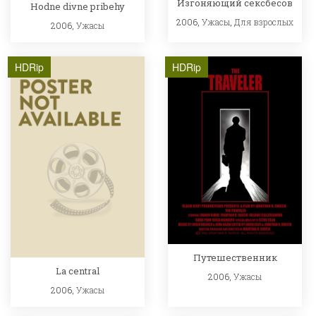
Изгоняющий сексбесов
Hodne divne pribehy
2006,
Ужасы
,
Для взрослых
2006,
Ужасы
HDRip
HDRip
Путешественник
La central
2006,
Ужасы
2006,
Ужасы