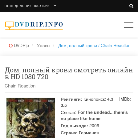
ПОНЕДЕЛЬНИК, 08-10-26
Togg
navi
DVDRip
Ужасы
Дом, полный крови / Chain Reaction
Дом, полный крови смотреть онлайн
в HD 1080 720
Chain Reaction
Рейтинги:
Кинопоиск:
4.3
IMDb:
3.5
Слоган:
For the undead...there's
no place like home
Год выхода:
2006
Страна:
Германия