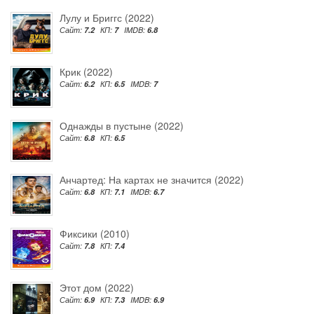
Лулу и Бриггс (2022)
Сайт:
7.2
КП:
7
IMDB:
6.8
Крик (2022)
Сайт:
6.2
КП:
6.5
IMDB:
7
Однажды в пустыне (2022)
Сайт:
6.8
КП:
6.5
Анчартед: На картах не значится (2022)
Сайт:
6.8
КП:
7.1
IMDB:
6.7
Фиксики (2010)
Сайт:
7.8
КП:
7.4
Этот дом (2022)
Сайт:
6.9
КП:
7.3
IMDB:
6.9