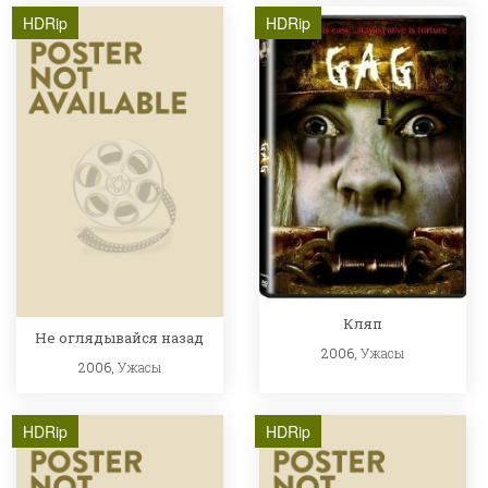
HDRip
HDRip
Кляп
Не оглядывайся назад
2006,
Ужасы
2006,
Ужасы
HDRip
HDRip