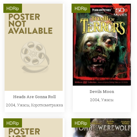
HDRip
HDRip
Devils Moon
Heads Are Gonna Roll
2004,
Ужасы
2004,
Ужасы
,
Короткометражка
HDRip
HDRip