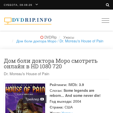
СУББОТА, 08-08-26
Togg
navi
DVDRip
Ужасы
Дом боли доктора Моро / Dr. Moreau's House of Pain
Дом боли доктора Моро смотреть
онлайн в HD 1080 720
Dr. Moreau's House of Pain
Рейтинги:
IMDb:
3.9
Слоган:
Some legends are
reborn... And some never die!
Трейлер
Год выхода:
2004
Страна:
США
Жанр:
Ужасы