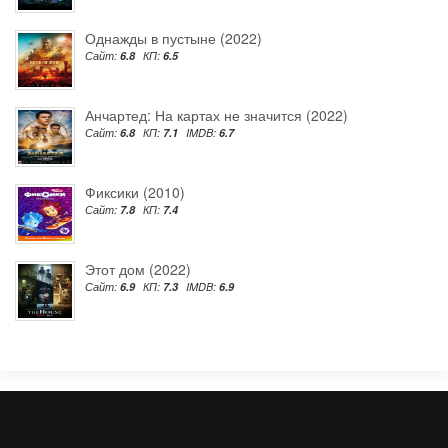
Однажды в пустыне (2022)
Сайт:
6.8
КП:
6.5
Анчартед: На картах не значится (2022)
Сайт:
6.8
КП:
7.1
IMDB:
6.7
Фиксики (2010)
Сайт:
7.8
КП:
7.4
Этот дом (2022)
Сайт:
6.9
КП:
7.3
IMDB:
6.9