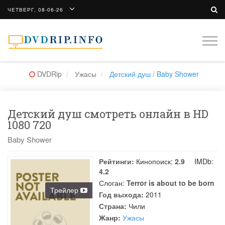
ЧЕТВЕРГ, 08-06-26
Togg
navi
DVDRip
Ужасы
Детский душ / Baby Shower
Детский душ смотреть онлайн в HD
1080 720
Baby Shower
Рейтинги:
Кинопоиск:
2.9
IMDb:
4.2
Слоган:
Terror is about to be born
Трейлер
Год выхода:
2011
Страна:
Чили
Жанр:
Ужасы