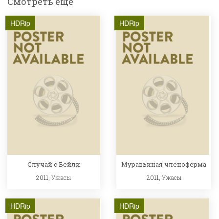
Смотреть ещё
HDRip
HDRip
Случай с Бейли
Муравьиная членоферма
2011,
Ужасы
2011,
Ужасы
HDRip
HDRip