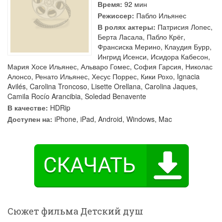
Время:
92 мин
Режиссер:
Пабло Ильянес
В ролях актеры:
Патрисия Лопес
,
Берта Ласала
,
Пабло Крёг
,
Франсиска Мерино
,
Клаудия Бурр
,
Ингрид Исенси
,
Исидора Кабесон
,
Мария Хосе Ильянес
,
Альваро Гомес
,
София Гарсия
,
Николас
Алонсо
,
Ренато Ильянес
,
Хесус Поррес
,
Кики Рохо
,
Ignacia
Avilés
,
Carolina Troncoso
,
Lisette Orellana
,
Carolina Jaques
,
Camila Rocío Arancibia
,
Soledad Benavente
В качестве:
HDRip
Доступен на:
iPhone, iPad, Android, Windows, Mac
Сюжет фильма Детский душ