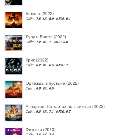
Бэтмен (2022)
Сайт:
7.5
КП:
6.9
IMDB:
9.1
Лулу и Бриггс (2022)
Сайт:
7.2
КП:
7
IMDB:
6.8
Крик (2022)
Сайт:
6.2
КП:
6.5
IMDB:
7
Однажды в пустыне (2022)
Сайт:
6.8
КП:
6.5
Анчартед: На картах не значится (2022)
Сайт:
6.8
КП:
7.1
IMDB:
6.7
Фиксики (2010)
Сайт:
7.8
КП:
7.4