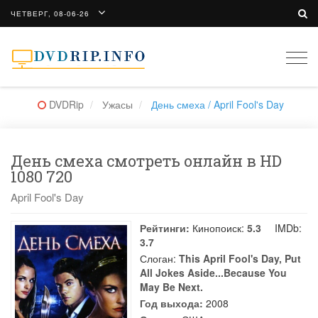
ЧЕТВЕРГ, 08-06-26
Togg
navi
DVDRip
Ужасы
День смеха / April Fool's Day
День смеха смотреть онлайн в HD
1080 720
April Fool's Day
Рейтинги:
Кинопоиск:
5.3
IMDb:
3.7
Слоган:
This April Fool's Day, Put
All Jokes Aside...Because You
May Be Next.
Год выхода:
2008