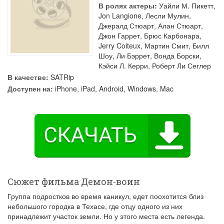
В ролях актеры:
Уайли М. Пикетт
,
Jon Langione
,
Лесли Мулин
,
Джералд Стюарт
,
Алан Стюарт
,
Джон Гаррет
,
Брюс Карбонара
,
Jerry Coiteux
,
Мартин Смит
,
Билл
Шоу
,
Ли Бэррет
,
Вонда Борски
,
Кэйси Л. Керри
,
Роберт Ли Сеглер
В качестве:
SATRip
Доступен на:
iPhone, iPad, Android, Windows, Mac
Сюжет фильма Демон-воин
Группа подростков во время каникул, едет поохотится близ
небольшого городка в Техасе, где отцу одного из них
принадлежит участок земли. Но у этого места есть легенда.