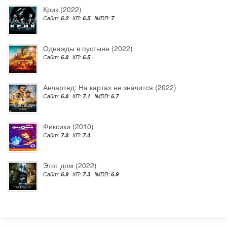
Крик (2022)
Сайт:
6.2
КП:
6.5
IMDB:
7
Однажды в пустыне (2022)
Сайт:
6.8
КП:
6.5
Анчартед: На картах не значится (2022)
Сайт:
6.8
КП:
7.1
IMDB:
6.7
Фиксики (2010)
Сайт:
7.8
КП:
7.4
Этот дом (2022)
Сайт:
6.9
КП:
7.3
IMDB:
6.9