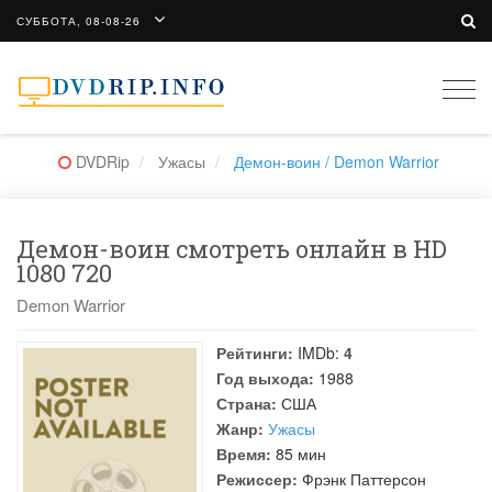
СУББОТА, 08-08-26
Togg
navi
DVDRip
Ужасы
Демон-воин / Demon Warrior
Демон-воин смотреть онлайн в HD
1080 720
Demon Warrior
Рейтинги:
IMDb:
4
Год выхода:
1988
Страна:
США
Жанр:
Ужасы
Время:
85 мин
Режиссер:
Фрэнк Паттерсон