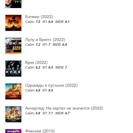
Бэтмен (2022)
Сайт:
7.5
КП:
6.9
IMDB:
9.1
Лулу и Бриггс (2022)
Сайт:
7.2
КП:
7
IMDB:
6.8
Крик (2022)
Сайт:
6.2
КП:
6.5
IMDB:
7
Однажды в пустыне (2022)
Сайт:
6.8
КП:
6.5
Анчартед: На картах не значится (2022)
Сайт:
6.8
КП:
7.1
IMDB:
6.7
Фиксики (2010)