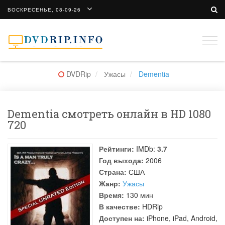
ВОСКРЕСЕНЬЕ, 08-09-26
Togg
navi
DVDRip
Ужасы
Dementia
Dementia смотреть онлайн в HD 1080
720
Рейтинги:
IMDb:
3.7
Год выхода:
2006
Страна:
США
Жанр:
Ужасы
Время:
130 мин
В качестве:
HDRip
Доступен на:
iPhone, iPad, Android,