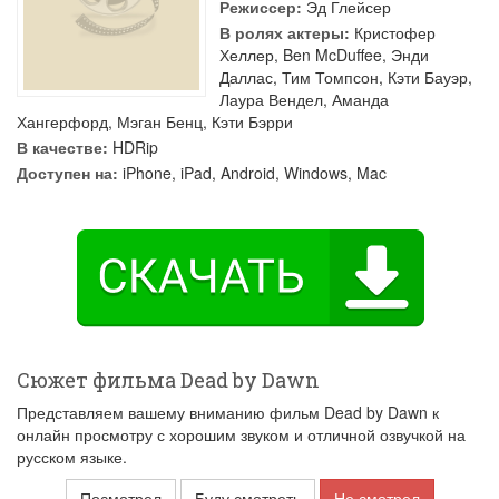
Режиссер:
Эд Глейсер
В ролях актеры:
Кристофер
Хеллер
,
Ben McDuffee
,
Энди
Даллас
,
Тим Томпсон
,
Кэти Бауэр
,
Лаура Вендел
,
Аманда
Хангерфорд
,
Мэган Бенц
,
Кэти Бэрри
В качестве:
HDRip
Доступен на:
iPhone, iPad, Android, Windows, Mac
Сюжет фильма Dead by Dawn
Представляем вашему вниманию фильм Dead by Dawn к
онлайн просмотру с хорошим звуком и отличной озвучкой на
русском языке.
Посмотрел
Буду смотреть
Не смотрел