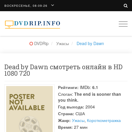
ВОСКРЕСЕНЬЕ, 08-09-26
Togg
navi
DVDRip
Ужасы
Dead by Dawn
Dead by Dawn смотреть онлайн в HD
1080 720
Рейтинги:
IMDb:
6.1
Слоган:
The end is sooner than
you think.
Год выхода:
2004
Страна:
США
Жанр:
Ужасы
,
Короткометражка
Время:
27 мин