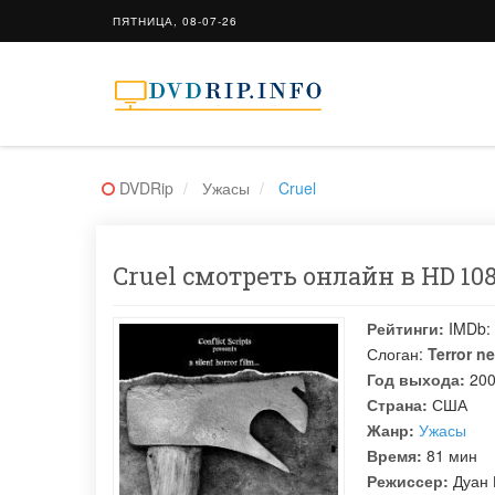
ПЯТНИЦА, 08-07-26
DVDRip
Ужасы
Cruel
Cruel смотреть онлайн в HD 108
Рейтинги:
IMDb:
Слоган:
Terror n
Год выхода:
20
Страна:
США
Жанр:
Ужасы
Время:
81 мин
Режиссер:
Дуан 