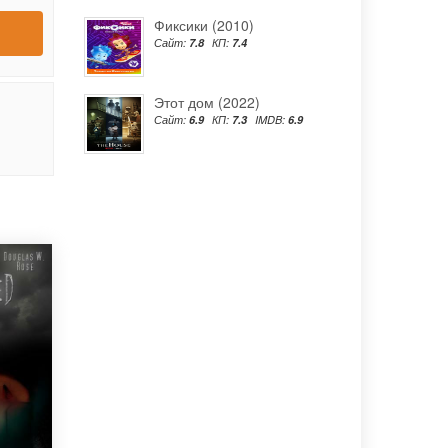
Фиксики (2010)
Сайт:
7.8
КП:
7.4
Этот дом (2022)
Сайт:
6.9
КП:
7.3
IMDB:
6.9