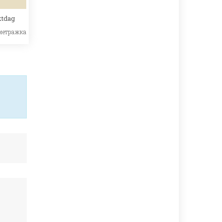
tdag
метражка