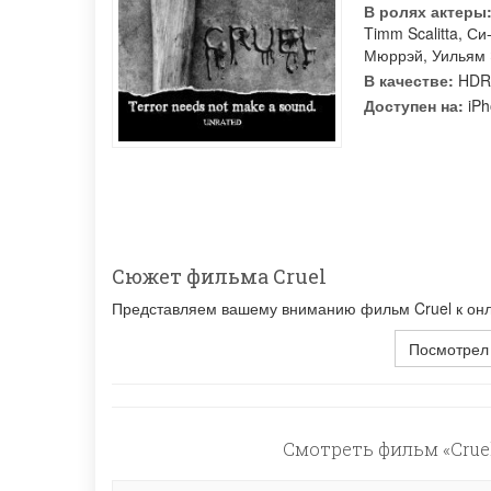
В ролях актеры
Timm Scalitta
,
Си
Мюррэй
,
Уильям 
В качестве:
HDR
Доступен на:
iPh
Сюжет фильма Cruel
Представляем вашему вниманию фильм Cruel к онла
Посмотрел
Смотреть фильм «Cruel