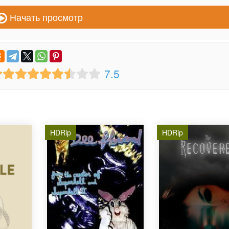
Начать просмотр
7.5
HDRip
HDRip