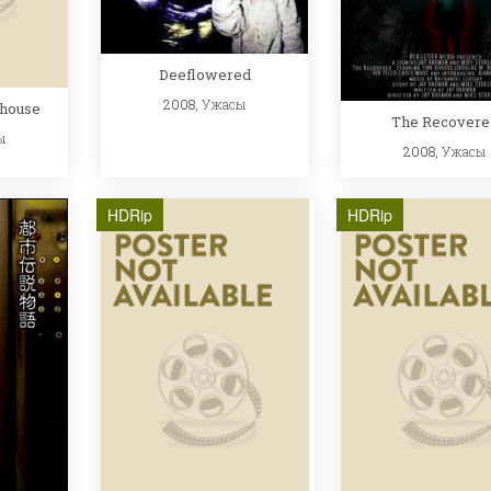
Deeflowered
2008,
Ужасы
yhouse
The Recovere
ы
2008,
Ужасы
HDRip
HDRip