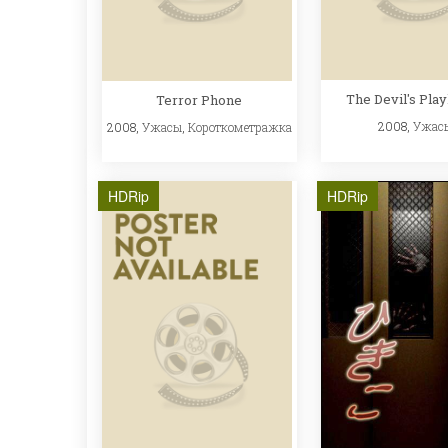
The Devil's Pla
Terror Phone
2008,
Ужас
2008,
Ужасы
,
Короткометражка
HDRip
HDRip