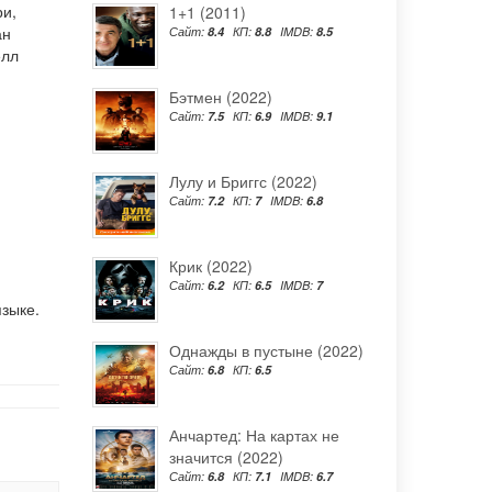
ри
,
1+1 (2011)
ан
Сайт:
8.4
КП:
8.8
IMDB:
8.5
елл
Бэтмен (2022)
Сайт:
7.5
КП:
6.9
IMDB:
9.1
Лулу и Бриггс (2022)
Сайт:
7.2
КП:
7
IMDB:
6.8
Крик (2022)
Сайт:
6.2
КП:
6.5
IMDB:
7
зыке.
Однажды в пустыне (2022)
Сайт:
6.8
КП:
6.5
Анчартед: На картах не
значится (2022)
Сайт:
6.8
КП:
7.1
IMDB:
6.7