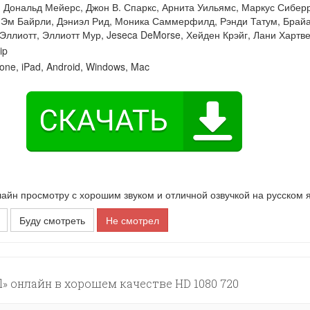
:
Дональд Мейерс
,
Джон В. Спаркс
,
Арнита Уильямс
,
Маркус Сибер
-Эм Байрли
,
Дэниэл Рид
,
Моника Саммерфилд
,
Рэнди Татум
,
Брай
Эллиотт
,
Эллиотт Мур
,
Jeseca DeMorse
,
Хейден Крэйг
,
Лани Хартв
ip
one, iPad, Android, Windows, Mac
йн просмотру с хорошим звуком и отличной озвучкой на русском я
Буду смотреть
Не смотрел
» онлайн в хорошем качестве HD 1080 720