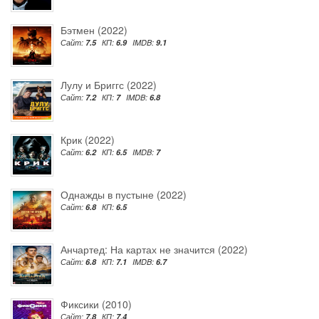
Бэтмен (2022)
Сайт:
7.5
КП:
6.9
IMDB:
9.1
Лулу и Бриггс (2022)
Сайт:
7.2
КП:
7
IMDB:
6.8
Крик (2022)
Сайт:
6.2
КП:
6.5
IMDB:
7
Однажды в пустыне (2022)
Сайт:
6.8
КП:
6.5
Анчартед: На картах не значится (2022)
Сайт:
6.8
КП:
7.1
IMDB:
6.7
Фиксики (2010)
Сайт:
7.8
КП:
7.4