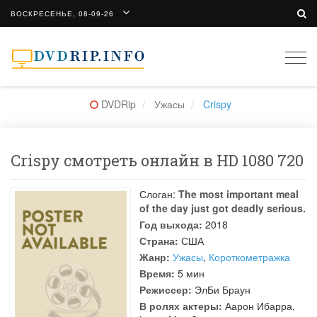
ВОСКРЕСЕНЬЕ, 08-09-26
Togg
navi
DVDRip
Ужасы
Crispy
Crispy смотреть онлайн в HD 1080 720
Слоган:
The most important meal
of the day just got deadly serious.
Год выхода:
2018
Страна:
США
Жанр:
Ужасы
,
Короткометражка
Время:
5 мин
Режиссер:
ЭлБи Браун
В ролях актеры:
Аарон Ибарра
,