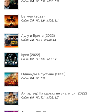
Сайт:
8.4
КП:
8.8
IMDB:
8.5
Бэтмен (2022)
Сайт:
7.5
КП:
6.9
IMDB:
9.1
Лулу и Бриггс (2022)
Сайт:
7.2
КП:
7
IMDB:
6.8
Крик (2022)
Сайт:
6.2
КП:
6.5
IMDB:
7
Однажды в пустыне (2022)
Сайт:
6.8
КП:
6.5
Анчартед: На картах не значится (2022)
Сайт:
6.8
КП:
7.1
IMDB:
6.7