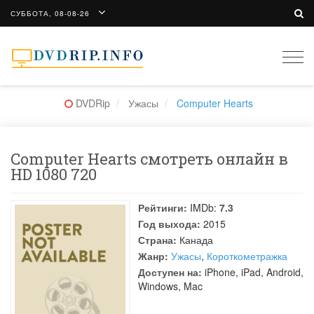
СУББОТА, 08-08-26
Togg
navi
DVDRip
Ужасы
Computer Hearts
Computer Hearts смотреть онлайн в
HD 1080 720
Рейтинги:
IMDb:
7.3
Год выхода:
2015
Страна:
Канада
Жанр:
Ужасы
,
Короткометражка
Доступен на:
iPhone, iPad, Android,
Windows, Mac