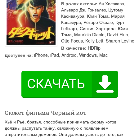
В ролях актеры:
Ая Хисакава
,
Альваро Дж. Гонзалез
,
Цутому
Касивакура
,
Юми Тома
,
Мария
Кавамура
,
Рётаро Окиаю
,
Курт
Гебхарт
,
Синтия Хартцелл
,
Юми
Тома
,
Mauricio Diablo
,
David Fino
,
Otto Focus
,
Kelly Lett
,
Sharon Levine
В качестве:
HDRip
Доступен на:
iPhone, iPad, Android, Windows, Mac
Сюжет фильма Черный кот
Хьё и Рьё, братья, способные принимать форму котов,
должны распутать тайну, связанную с появлением
отвратительных демонов. Они должны успеть до того, как