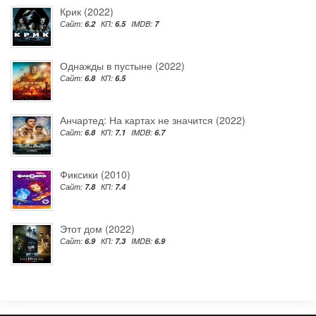
Крик (2022)
Сайт:
6.2
КП:
6.5
IMDB:
7
Однажды в пустыне (2022)
Сайт:
6.8
КП:
6.5
Анчартед: На картах не значится (2022)
Сайт:
6.8
КП:
7.1
IMDB:
6.7
Фиксики (2010)
Сайт:
7.8
КП:
7.4
Этот дом (2022)
Сайт:
6.9
КП:
7.3
IMDB:
6.9