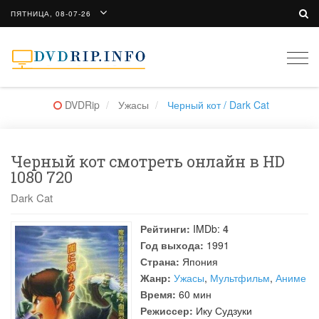
ПЯТНИЦА, 08-07-26
Togg
navi
DVDRip
Ужасы
Черный кот / Dark Cat
Черный кот смотреть онлайн в HD
1080 720
Dark Cat
Рейтинги:
IMDb:
4
Год выхода:
1991
Страна:
Япония
Жанр:
Ужасы
,
Мультфильм
,
Аниме
Время:
60 мин
Режиссер:
Ику Судзуки