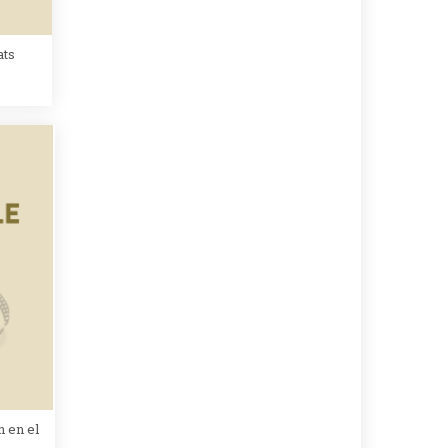
ats
n en el