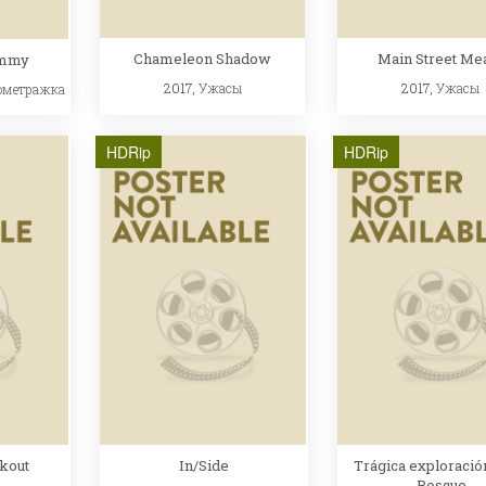
Chameleon Shadow
Main Street Me
ommy
2017,
Ужасы
2017,
Ужасы
ометражка
HDRip
HDRip
kout
In/Side
Trágica exploració
Bosque