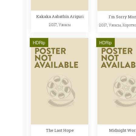
Kakaka Aabathin Ariguri
I'm Sorry M
2017,
Ужасы
2017,
Ужасы
,
Коротк
HDRip
HDRip
The Last Hope
Midnight Wor