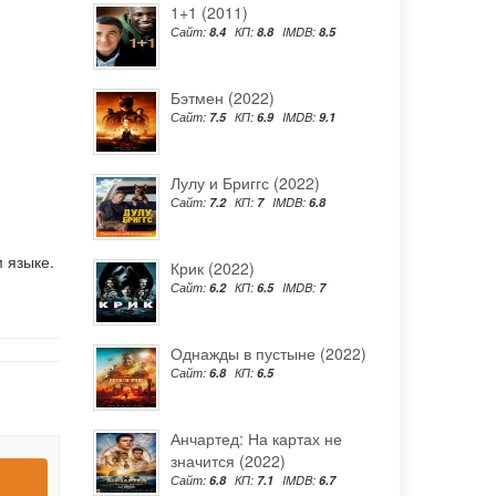
1+1 (2011)
Сайт:
8.4
КП:
8.8
IMDB:
8.5
Бэтмен (2022)
Сайт:
7.5
КП:
6.9
IMDB:
9.1
Лулу и Бриггс (2022)
Сайт:
7.2
КП:
7
IMDB:
6.8
 языке.
Крик (2022)
Сайт:
6.2
КП:
6.5
IMDB:
7
Однажды в пустыне (2022)
Сайт:
6.8
КП:
6.5
Анчартед: На картах не
значится (2022)
Сайт:
6.8
КП:
7.1
IMDB:
6.7