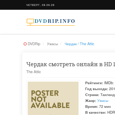
ЧЕТВЕРГ, 08-06-26
DVDRip
Ужасы
Чердак / The Attic
Чердак смотреть онлайн в HD 1
The Attic
Рейтинги:
IMDb:
Год выхода:
20
Страна:
Таиланд
Жанр:
Ужасы
Время:
72 мин
В качестве:
HDR