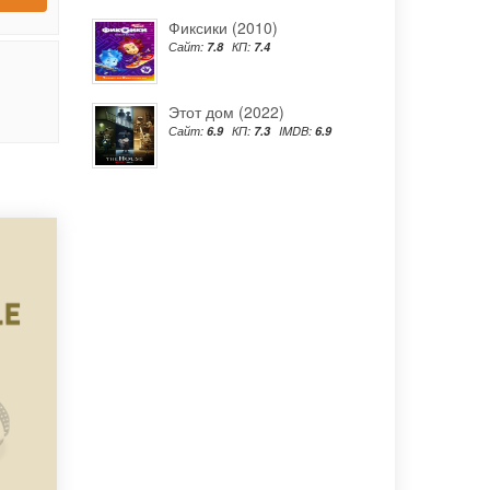
Фиксики (2010)
Сайт:
7.8
КП:
7.4
Этот дом (2022)
Сайт:
6.9
КП:
7.3
IMDB:
6.9