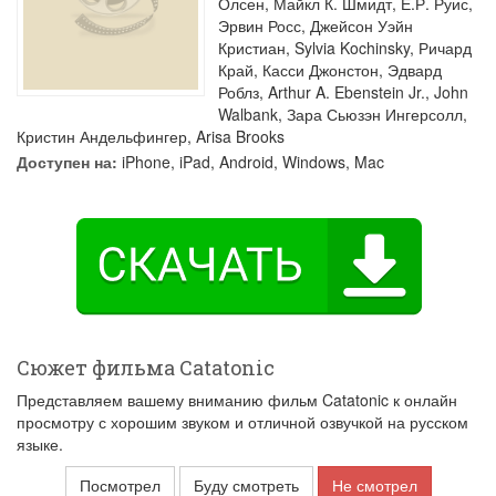
Олсен
,
Майкл К. Шмидт
,
Е.Р. Руис
,
Эрвин Росс
,
Джейсон Уэйн
Кристиан
,
Sylvia Kochinsky
,
Ричард
Край
,
Касси Джонстон
,
Эдвард
Роблз
,
Arthur A. Ebenstein Jr.
,
John
Walbank
,
Зара Сьюзэн Ингерсолл
,
Кристин Андельфингер
,
Arisa Brooks
Доступен на:
iPhone, iPad, Android, Windows, Mac
Сюжет фильма Catatonic
Представляем вашему вниманию фильм Catatonic к онлайн
просмотру с хорошим звуком и отличной озвучкой на русском
языке.
Посмотрел
Буду смотреть
Не смотрел