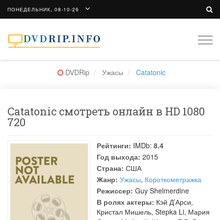
ПОНЕДЕЛЬНИК, 08-10-26
Togg
navi
DVDRip
Ужасы
Catatonic
Catatonic смотреть онлайн в HD 1080
720
Рейтинги:
IMDb:
8.4
Год выхода:
2015
Страна:
США
Жанр:
Ужасы
,
Короткометражка
Режиссер:
Guy Shelmerdine
В ролях актеры:
Кэй Д’Арси
,
Кристал Мишель
,
Stepka Li
,
Мария