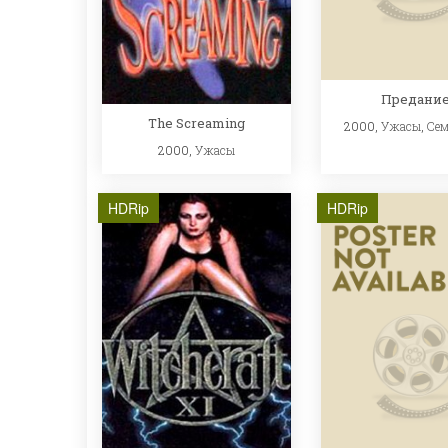
Предани
The Screaming
2000,
Ужасы
,
Се
2000,
Ужасы
HDRip
HDRip