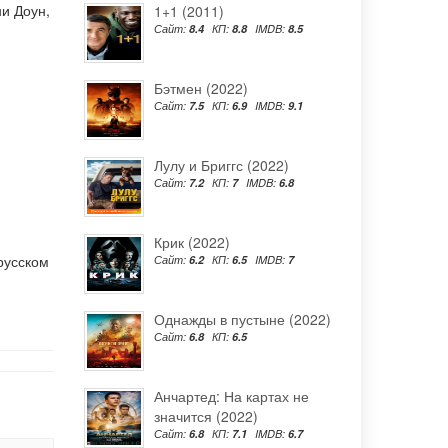
и Доун
,
1+1 (2011)
Сайт:
8.4
КП:
8.8
IMDB:
8.5
Бэтмен (2022)
Сайт:
7.5
КП:
6.9
IMDB:
9.1
Лулу и Бриггс (2022)
Сайт:
7.2
КП:
7
IMDB:
6.8
Крик (2022)
русском
Сайт:
6.2
КП:
6.5
IMDB:
7
Однажды в пустыне (2022)
Сайт:
6.8
КП:
6.5
Анчартед: На картах не
значится (2022)
Сайт:
6.8
КП:
7.1
IMDB:
6.7