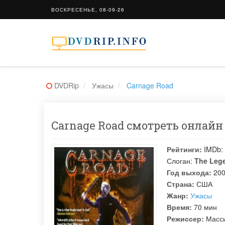
ВОСКРЕСЕНЬЕ, 08-09-26
DVDRip
Ужасы
Carnage Road
Carnage Road смотреть онлайн 
Рейтинги:
IMDb:
Слоган:
The Lege
Год выхода:
20
Страна:
США
Жанр:
Ужасы
Время:
70 мин
Режиссер:
Масс