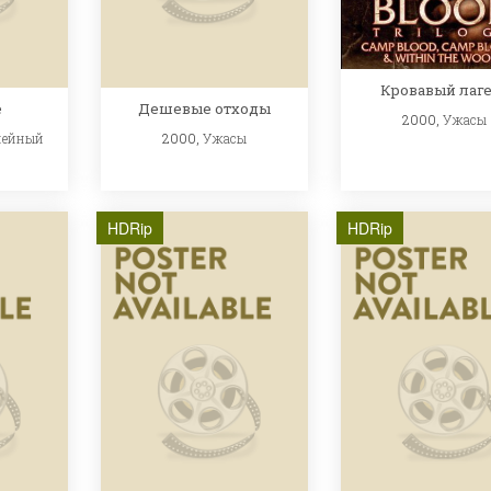
Кровавый лаг
е
Дешевые отходы
2000,
Ужасы
мейный
2000,
Ужасы
HDRip
HDRip