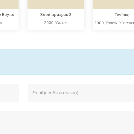
 Боунс
Злой призрак 2
Bedbug
ы
2000,
Ужасы
2000,
Ужасы
,
Коротко