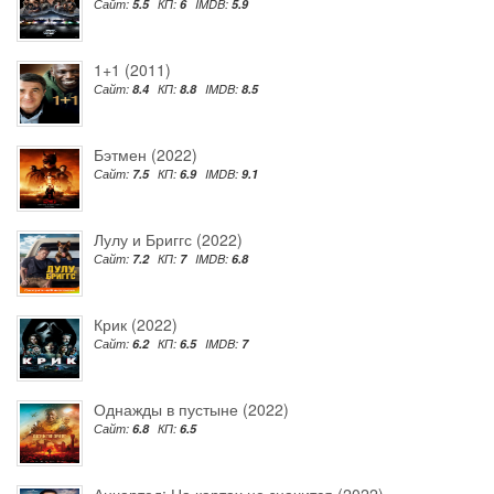
Сайт:
5.5
КП:
6
IMDB:
5.9
1+1 (2011)
Сайт:
8.4
КП:
8.8
IMDB:
8.5
Бэтмен (2022)
Сайт:
7.5
КП:
6.9
IMDB:
9.1
Лулу и Бриггс (2022)
Сайт:
7.2
КП:
7
IMDB:
6.8
Крик (2022)
Сайт:
6.2
КП:
6.5
IMDB:
7
Однажды в пустыне (2022)
Сайт:
6.8
КП:
6.5
Анчартед: На картах не значится (2022)