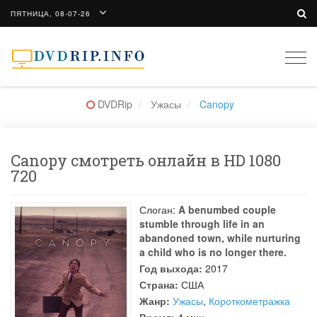
ПЯТНИЦА, 08-07-26
Togg
navi
DVDRip
Ужасы
Canopy
Canopy смотреть онлайн в HD 1080
720
Слоган:
A benumbed couple
stumble through life in an
abandoned town, while nurturing
a child who is no longer there.
Год выхода:
2017
Страна:
США
Жанр:
Ужасы
,
Короткометражка