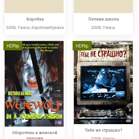
Коробка
Летняя школа
2006,
Ужасы
,
Короткометражка
2006,
Ужасы
HDRip
HDRip
Тебе не страшно?
Оборотень в женской
тюрьме
2006,
Ужасы