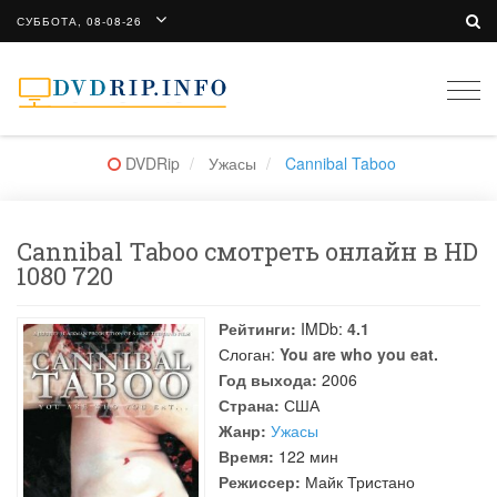
СУББОТА, 08-08-26
Togg
navi
DVDRip
Ужасы
Cannibal Taboo
Cannibal Taboo смотреть онлайн в HD
1080 720
Рейтинги:
IMDb:
4.1
Слоган:
You are who you eat.
Год выхода:
2006
Страна:
США
Жанр:
Ужасы
Время:
122 мин
Режиссер:
Майк Тристано