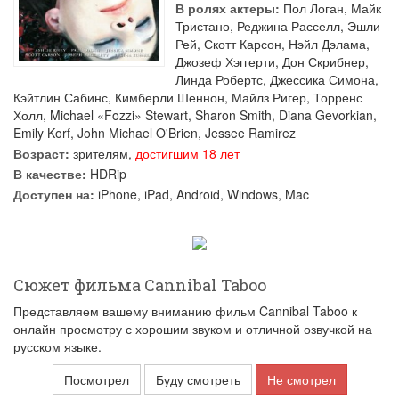
В ролях актеры:
Пол Логан
,
Майк
Тристано
,
Реджина Расселл
,
Эшли
Рей
,
Скотт Карсон
,
Нэйл Дэлама
,
Джозеф Хэггерти
,
Дон Скрибнер
,
Линда Робертс
,
Джессика Симона
,
Кэйтлин Сабинс
,
Кимберли Шеннон
,
Майлз Ригер
,
Торренс
Холл
,
Michael «Fozzi» Stewart
,
Sharon Smith
,
Diana Gevorkian
,
Emily Korf
,
John Michael O'Brien
,
Jessee Ramirez
Возраст:
зрителям,
достигшим 18 лет
В качестве:
HDRip
Доступен на:
iPhone, iPad, Android, Windows, Mac
Сюжет фильма Cannibal Taboo
Представляем вашему вниманию фильм Cannibal Taboo к
онлайн просмотру с хорошим звуком и отличной озвучкой на
русском языке.
Посмотрел
Буду смотреть
Не смотрел