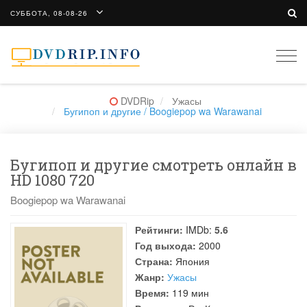
СУББОТА, 08-08-26
Togg
navi
DVDRip
Ужасы
Бугипоп и другие / Boogiepop wa Warawanai
Бугипоп и другие смотреть онлайн в
HD 1080 720
Boogiepop wa Warawanai
Рейтинги:
IMDb:
5.6
Год выхода:
2000
Страна:
Япония
Жанр:
Ужасы
Время:
119 мин