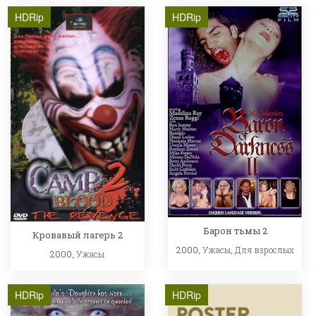
HDRip
HDRip
Барон тьмы 2
Кровавый лагерь 2
2000,
Ужасы
,
Для взрослых
2000,
Ужасы
HDRip
HDRip