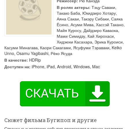
Режиссер:
Рю Канэда
В ролях актеры:
Тэцу Саваки
,
Такако Баба
,
Юкидзиро Хотару
,
Аяна Сакаи
,
Такэру Сибаки
,
Саяка
Ёсино
,
Асуми Мива
,
Хассэй Такано
,
Майя Куросу
,
Дайдзиро Каваока
,
Мами Симидзу
,
Кай Хирохаси
,
Хидэюки Касахара
,
Эрика Куроиси
,
Касуми Минагава
,
Каори Сакагами
,
Ясуфуми Тэраваки
,
Keiko
Unno
,
Osamu Yagibashi
,
Рёко Ясуда
В качестве:
HDRip
Доступен на:
iPhone, iPad, Android, Windows, Mac
Сюжет фильма Бугипоп и другие
Страшные и жестокие события происходят в стенах академии