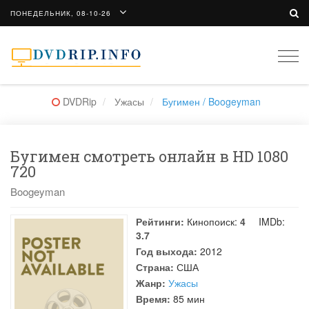
ПОНЕДЕЛЬНИК, 08-10-26
Togg
navi
DVDRip
Ужасы
Бугимен / Boogeyman
Бугимен смотреть онлайн в HD 1080
720
Boogeyman
Рейтинги:
Кинопоиск:
4
IMDb:
3.7
Год выхода:
2012
Страна:
США
Жанр:
Ужасы
Время:
85 мин